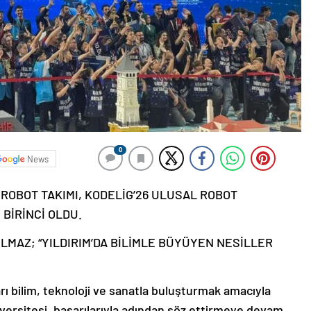
0
News
OBOT TAKIMI, KODELİG’26 ULUSAL ROBOT
 BİRİNCİ OLDU.
ILMAZ; “YILDIRIM’DA BİLİMLE BÜYÜYEN NESİLLER
rı bilim, teknoloji ve sanatla buluşturmak amacıyla
versitesi, başarılarıyla adından söz ettirmeye devam