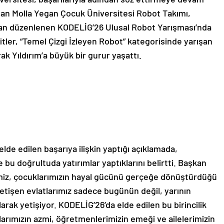
lan Molla Yegan Çocuk Üniversitesi Robot Takımı,
dan düzenlenen KODELİG’26 Ulusal Robot Yarışması’nda
itler, “Temel Çizgi İzleyen Robot” kategorisinde yarışan
ak Yıldırım’a büyük bir gurur yaşattı.
lde edilen başarıya ilişkin yaptığı açıklamada,
e bu doğrultuda yatırımlar yaptıklarını belirtti. Başkan
miz, çocuklarımızın hayal gücünü gerçeğe dönüştürdüğü
yetişen evlatlarımız sadece bugünün değil, yarının
arak yetişiyor. KODELİG’26’da elde edilen bu birincilik
larımızın azmi, öğretmenlerimizin emeği ve ailelerimizin