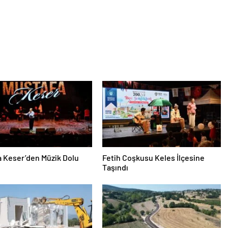
 Keser’den Müzik Dolu
Fetih Coşkusu Keles İlçesine
Taşındı