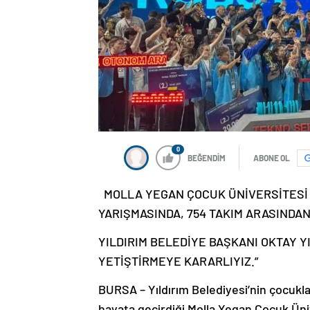
0
BEĞENDİM
ABONE OL
MOLLA YEGAN ÇOCUK ÜNİVERSİTESİ R
YARIŞMASINDA, 754 TAKIM ARASINDAN
YILDIRIM BELEDİYE BAŞKANI OKTAY Y
YETİŞTİRMEYE KARARLIYIZ.”
BURSA – Yıldırım Belediyesi’nin çocukla
hayata geçirdiği Molla Yegan Çocuk Üni