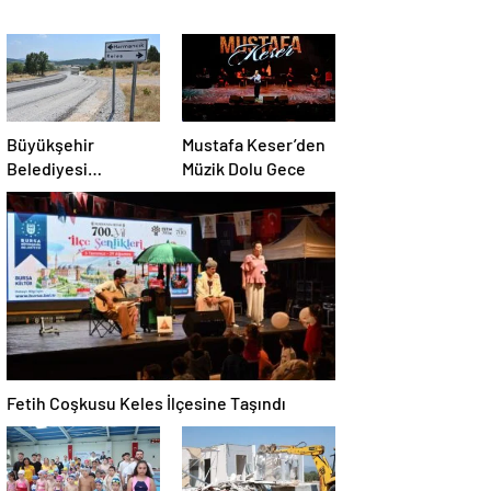
Büyükşehir
Mustafa Keser’den
Belediyesi
Müzik Dolu Gece
Harmancık’ta Yolları
Yeniliyor
Fetih Coşkusu Keles İlçesine Taşındı