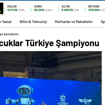
DOLAR
EURO
ALTIN
BITCOIN
47,7436
55,2510
6.660,55
3102350
0.18%
0.32%
2,59
0.3
r Sanat
Bilim & Teknoloji
Muhtarlar ve Mahalleler
Sp
kiye Şampiyonu
Çocuklar Türkiye Şampiyonu