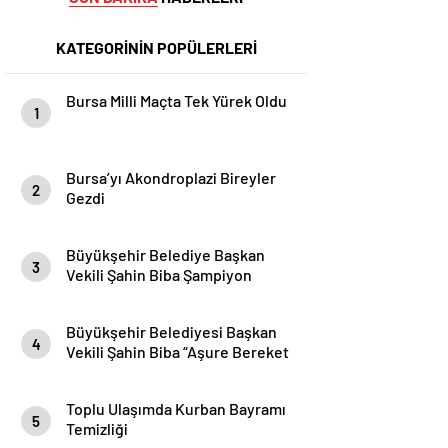
KATEGORİNİN POPÜLERLERİ
Bursa Milli Maçta Tek Yürek Oldu
1
Bursa’yı Akondroplazi Bireyler
2
Gezdi
Büyükşehir Belediye Başkan
3
Vekili Şahin Biba Şampiyon
Marşın Bestecilerini Ağırladı
Büyükşehir Belediyesi Başkan
4
Vekili Şahin Biba “Aşure Bereket
Demektir”
Toplu Ulaşımda Kurban Bayramı
5
Temizliği