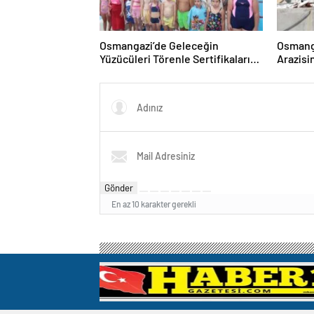
Osmangazi’de Geleceğin
Osmanga
Yüzücüleri Törenle Sertifikalarını
Arazisi
Aldı
Yıkıldı
Gönder
En az 10 karakter gerekli