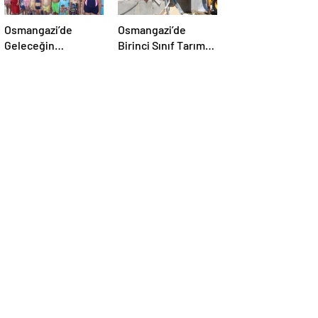
Osmangazi’de
Osmangazi’de
Geleceğin
Birinci Sınıf Tarım
Yüzücüleri Törenle
Arazisine Yapılan
Sertifikalarını Aldı
Kaçak Yapı Yıkıldı