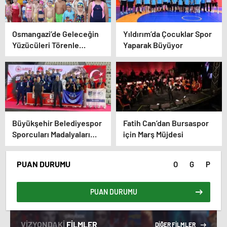
Osmangazi’de Geleceğin
Yıldırım’da Çocuklar Spor
Yüzücüleri Törenle
Yaparak Büyüyor
Sertifikalarını Aldı
Büyükşehir Belediyespor
Fatih Can’dan Bursaspor
Sporcuları Madalyaları
için Marş Müjdesi
Topluyor
PUAN DURUMU
O
G
P
PUAN DURUMU
VİZYONDAKİ
FİLMLER
DİĞER FİLMLER