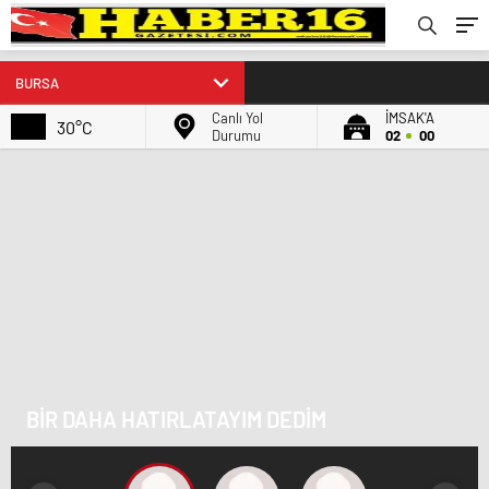
Canlı Yol
İMSAK'A
30°C
Durumu
02
00
BİR DAHA HATIRLATAYIM DEDİM