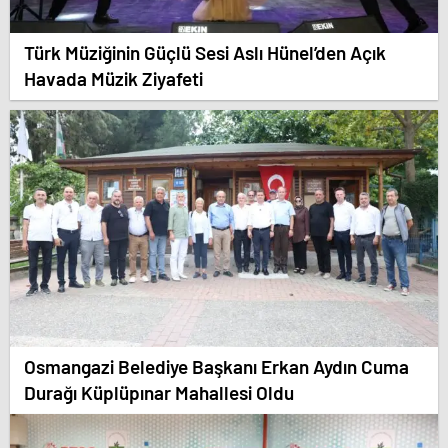
Türk Müziğinin Güçlü Sesi Aslı Hünel’den Açık
Havada Müzik Ziyafeti
Osmangazi Belediye Başkanı Erkan Aydın Cuma
Durağı Küplüpınar Mahallesi Oldu