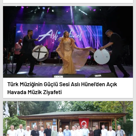
Türk Müziğinin Güçlü Sesi Aslı Hünel’den Açık
Havada Müzik Ziyafeti