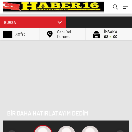
Canlı Yol
İMSAK'A
30°C
Durumu
02
00
BİR DAHA HATIRLATAYIM DEDİM