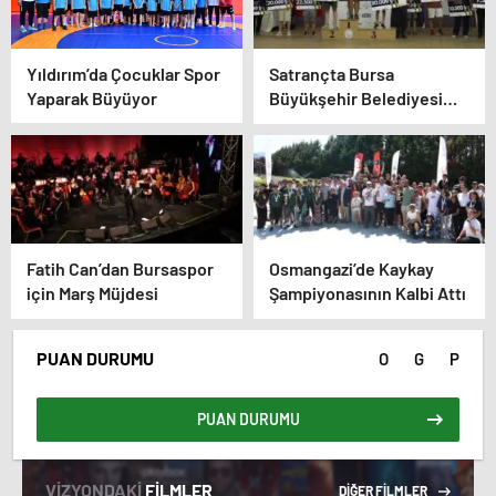
Yıldırım’da Çocuklar Spor
Satrançta Bursa
Yaparak Büyüyor
Büyükşehir Belediyesi
Farkı
Fatih Can’dan Bursaspor
Osmangazi’de Kaykay
için Marş Müjdesi
Şampiyonasının Kalbi Attı
PUAN DURUMU
O
G
P
PUAN DURUMU
VİZYONDAKİ
FİLMLER
DİĞER FİLMLER