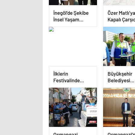
İnegöl’de Şekibe
Özer Matlı’y
İnsel Yaşam
Kapalı Çarşı
Merkezi Atlı
Sevgi Seli
Binicilik Merkezi
Oluyor
İlklerin
Büyükşehir
Festivalinde
Belediyesi
Çocuklar Neşelii
Başkan Vekil
Şahin Biba “
Hastanesi
Otoparkı Bu
Hizmete
Açılacak”
Osmangazi
Osmangazi’n