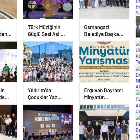
Türk Müziğinin
Osmangazi
nden
Güçlü Sesi Aslı
Belediye Başkanı
şım
Hünel’den Açık
Erkan Aydın
Havada Müzik
Cuma Durağı
Ziyafeti
Küplüpınar
Mahallesi Oldu
in
Yıldırım’da
Erguvan Bayramı
de
Çocuklar Yaz
Minyatür
Güzeli
Okulunda Hem
Sanatıyla
Öğreniyor Hem
Geleceğe
Eğleniyor
Taşınacak