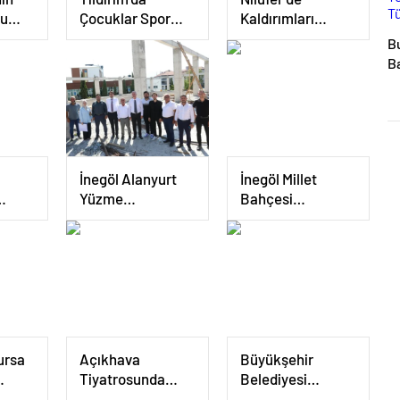
tu
Çocuklar Spor
Kaldırımları
diye
Yaparak Büyüyor
Temizleme
B
an
Çalışması
B
aştı
Te
T
O
İnegöl Alanyurt
İnegöl Millet
Yüzme
Bahçesi
esel
Havuzunda Yapım
Çalışmaları Tüm
Çalışmaları
Hızıyla Sürüyor
ıyor
Devam Ediyor
ursa
Açıkhava
Büyükşehir
Tiyatrosunda
Belediyesi
arkı
Cimri Oyununa
Keles’te Ulaşım