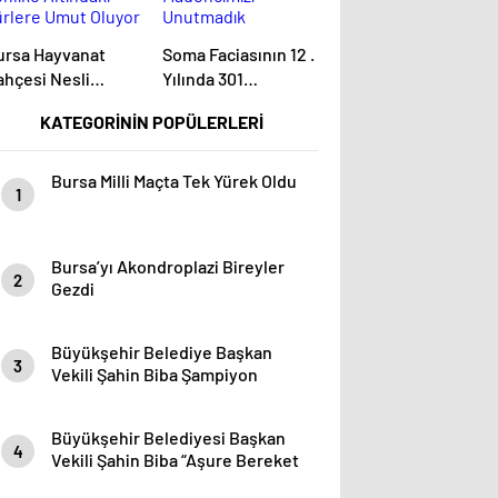
ursa Hayvanat
Soma Faciasının 12 .
ahçesi Nesli
Yılında 301
hlike Altındaki
Madencimizi
KATEGORİNİN POPÜLERLERİ
ürlere Umut
Unutmadık
luyor
Unutturmayacağız
Bursa Milli Maçta Tek Yürek Oldu
1
Bursa’yı Akondroplazi Bireyler
2
Gezdi
Büyükşehir Belediye Başkan
3
Vekili Şahin Biba Şampiyon
Marşın Bestecilerini Ağırladı
Büyükşehir Belediyesi Başkan
4
Vekili Şahin Biba “Aşure Bereket
Demektir”