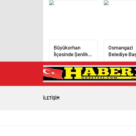
Kampanya
Büyükorhan
Osmangazi
İlçesinde Şenlik
Belediye Ba
Coşkusu
Erkan Aydın
Doğancı’da
Vatandaşlar
Taleplerini
Yerinde Dinl
İLETIŞIM