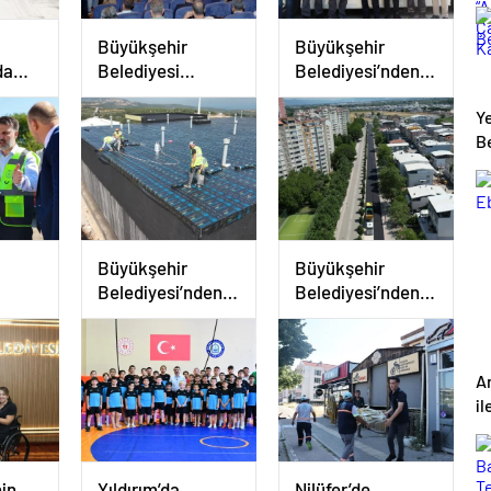
a
Büyükşehir
Büyükşehir
da
Belediyesi
Belediyesi’nden
Başkan Vekili
Afetlere Hazır İki
Y
Şahin Biba
Yeni Mobil Araç
B
“Bursa’nın
Geleceğini
Bütüncül Bir
Anlayışla
Planlıyoruz”
Büyükşehir
Büyükşehir
Belediyesi’nden
Belediyesi’nden
i
Mudanya’nın
Panayır’da Altyapı
Şehir
Altyapısında
ve Ulaşım Atağı
Güçlü Yatırım
A
 Ay
il
in
Yıldırım’da
Nilüfer’de