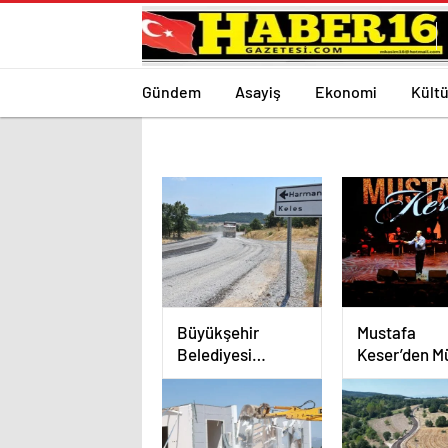
Gündem
Asayiş
Ekonomi
Kültü
Büyükşehir
Mustafa
Belediyesi
Keser’den M
Harmancık’ta
Dolu Gece
Yolları Yeniliyor