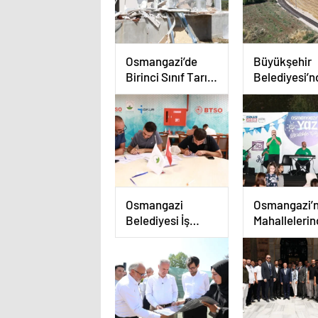
Osmangazi’de
Büyükşehir
Birinci Sınıf Tarım
Belediyesi’
Arazisine Yapılan
İnegöl’e Ula
Kaçak Yapı Yıkıldı
Hamlesi
Osmangazi
Osmangazi’n
Belediyesi İş
Mahallelerin
arayanlara
Şenliğin En 
Destek
Yaşanıyor