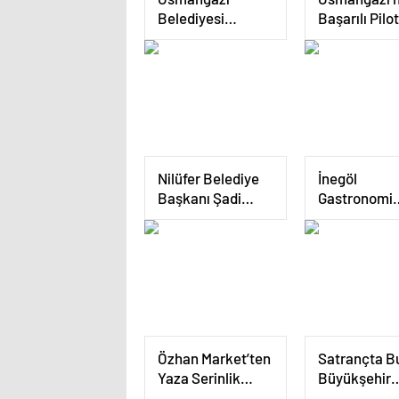
Belediyesi
Başarılı Pilo
Zabıtası Kaldırım
Kupayı Bele
İşgallerine Fırsat
Başkanı Erk
Vermiyor
Aydın’la Payl
Nilüfer Belediye
İnegöl
Başkanı Şadi
Gastronomi
Özdemir
Festivali Yör
Esentepe’lileri
Lezzetlerini
Dinledi
Vitrine Çıkar
Özhan Market’ten
Satrançta B
Yaza Serinlik
Büyükşehir
Katacak
Belediyesi F