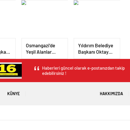
Alkış Yağmuru
Kalitesini Artırıyor
Osmangazi’de
Yıldırım Belediye
şkanı
Yeşil Alanlar
Başkanı Oktay
Titizlikle
Yılmaz Çiçek
Korunuyor
Caddesi Esnafıyla
Haberleri güncel olarak e-postanızdan takip
ın
Bir Araya Geldi
edebilirsiniz !
edi
KÜNYE
HAKKIMIZDA