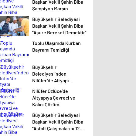
Başkan Vekili Şahin Biba
Şampiyon Marşın
Bestecilerini Ağırladı
Büyükşehir Belediyesi
Başkan Vekili Şahin Biba
“Aşure Bereket Demektir”
Toplu Ulaşımda Kurban
Bayramı Temizliği
Büyükşehir
Belediyesi’nden
Nilüfer’de Altyapı
Seferberliği
Nilüfer Özlüce’de
Altyapıya Çevreci ve
Kalıcı Çözüm
Büyükşehir Belediyesi
Başkan Vekili Şahin Biba
“Asfalt Çalışmalarını 12
Kat Artırdık”