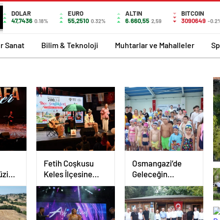
DOLAR
EURO
ALTIN
BITCOIN
47,7436
55,2510
6.660,55
3090649
0.18%
0.32%
2,59
-0.2
r Sanat
Bilim & Teknoloji
Muhtarlar ve Mahalleler
Sp
Fetih Coşkusu
Osmangazi’de
üzik
Keles İlçesine
Geleceğin
Taşındı
Yüzücüleri
Törenle
Sertifikalarını Aldı