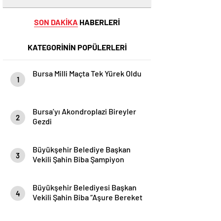
SON DAKİKA
HABERLERİ
KATEGORİNİN POPÜLERLERİ
Bursa Milli Maçta Tek Yürek Oldu
1
Bursa’yı Akondroplazi Bireyler
2
Gezdi
Büyükşehir Belediye Başkan
3
Vekili Şahin Biba Şampiyon
Marşın Bestecilerini Ağırladı
Büyükşehir Belediyesi Başkan
4
Vekili Şahin Biba “Aşure Bereket
Demektir”