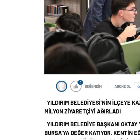
0
BEĞENDİM
ABONE OL
YILDIRIM BELEDİYESİ’NİN İLÇEYE K
MİLYON ZİYARETÇİYİ AĞIRLADI
YILDIRIM BELEDİYE BAŞKANI OKTAY 
BURSA’YA DEĞER KATIYOR. KENTİN EĞ