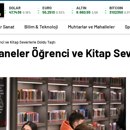
DOLAR
EURO
ALTIN
BITCOIN
47,7436
55,2510
6.660,55
3102350
0.18%
0.32%
2,59
0.3
r Sanat
Bilim & Teknoloji
Muhtarlar ve Mahalleler
Sp
ci ve Kitap Severlerle Doldu Taştı
aneler Öğrenci ve Kitap Sev