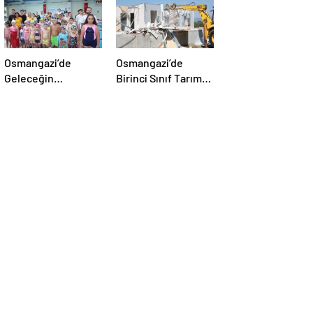
Osmangazi’de
Osmangazi’de
Geleceğin
Birinci Sınıf Tarım
Yüzücüleri Törenle
Arazisine Yapılan
Sertifikalarını Aldı
Kaçak Yapı Yıkıldı