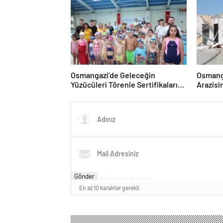
Osmangazi’de Geleceğin
Osmanga
Yüzücüleri Törenle Sertifikalarını
Arazisi
Aldı
Yıkıldı
Gönder
En az 10 karakter gerekli