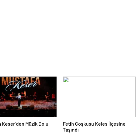
 Keser’den Müzik Dolu
Fetih Coşkusu Keles İlçesine
Taşındı