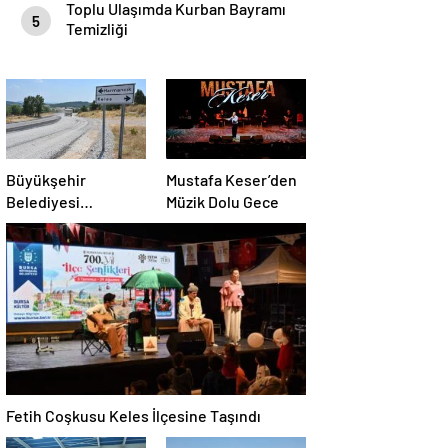
Toplu Ulaşımda Kurban Bayramı
5
Temizliği
Büyükşehir
Mustafa Keser’den
Belediyesi
Müzik Dolu Gece
Harmancık’ta Yolları
Yeniliyor
Fetih Coşkusu Keles İlçesine Taşındı