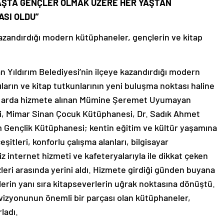
AŞTA GENÇLER OLMAK ÜZERE HER YAŞTAN
ASI OLDU”
 kazandırdığı modern kütüphaneler, gençlerin ve kitap
an Yıldırım Belediyesi’nin ilçeye kazandırdığı modern
ların ve kitap tutkunlarının yeni buluşma noktası haline
 art arda hizmete alınan Mümine Şeremet Uyumayan
, Mimar Sinan Çocuk Kütüphanesi, Dr. Sadık Ahmet
ım Gençlik Kütüphanesi; kentin eğitim ve kültür yaşamına
eşitleri, konforlu çalışma alanları, bilgisayar
siz internet hizmeti ve kafeteryalarıyla ile dikkat çeken
eri arasında yerini aldı. Hizmete girdiği günden buyana
erin yanı sıra kitapseverlerin uğrak noktasına dönüştü.
r vizyonunun önemli bir parçası olan kütüphaneler,
ladı.