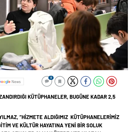
0
News
AZANDIRDIĞI KÜTÜPHANELER, BUGÜNE KADAR 2,5
YILMAZ, “HİZMETE ALDIĞIMIZ KÜTÜPHANELERİMİZ
İTİM VE KÜLTÜR HAYATINA YENİ BİR SOLUK