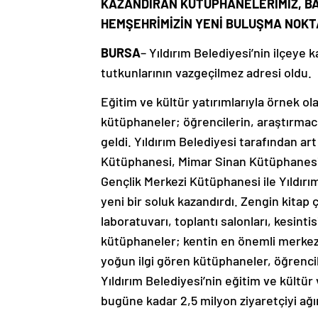
KAZANDIRAN KÜTÜPHANELERİMİZ, B
HEMŞEHRİMİZİN YENİ BULUŞMA NOKT
BURSA
– Yıldırım Belediyesi’nin ilçeye
tutkunlarının vazgeçilmez adresi oldu.
Eğitim ve kültür yatırımlarıyla örnek ol
kütüphaneler; öğrencilerin, araştırmacı
geldi. Yıldırım Belediyesi tarafından
Kütüphanesi, Mimar Sinan Kütüphanesi
Gençlik Merkezi Kütüphanesi ile Yıldır
yeni bir soluk kazandırdı. Zengin kitap ç
laboratuvarı, toplantı salonları, kesinti
kütüphaneler; kentin en önemli merkezl
yoğun ilgi gören kütüphaneler, öğrencil
Yıldırım Belediyesi’nin eğitim ve kültü
bugüne kadar 2,5 milyon ziyaretçiyi ağır