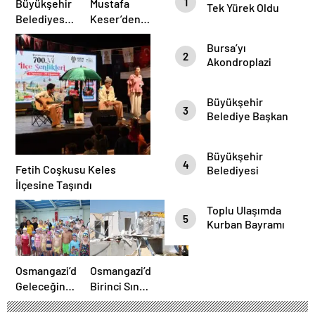
1
Büyükşehir
Mustafa
Tek Yürek Oldu
Belediyesi
Keser’den
Harmancık’ta
Müzik Dolu
Bursa’yı
Yolları
Gece
2
Akondroplazi
Yeniliyor
Bireyler Gezdi
Büyükşehir
3
Belediye Başkan
Vekili Şahin Biba
Şampiyon
Büyükşehir
Marşın
4
Fetih Coşkusu Keles
Belediyesi
Bestecilerini
Başkan Vekili
İlçesine Taşındı
Ağırladı
Şahin Biba
Toplu Ulaşımda
“Aşure Bereket
5
Kurban Bayramı
Demektir”
Temizliği
Osmangazi’de
Osmangazi’de
Geleceğin
Birinci Sınıf
Yüzücüleri
Tarım