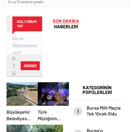
En az 10 karakter gerekli
SON DAKİKA
HIZLI YORUM
HABERLERİ
YAP
GÖNDER
KATEGORİNİN
POPÜLERLERİ
Bursa Milli Maçta
1
Büyükşehir
Türk
Tek Yürek Oldu
Belediyesi’nden
Müziğinin
İnegöl’e
Güçlü Sesi
Bursa’yı
Ulaşım
Aslı