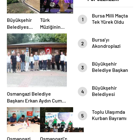
Bursa Milli Maçta
1
Büyükşehir
Türk
Tek Yürek Oldu
Belediyesi’nden
Müziğinin
İnegöl’e
Güçlü Sesi
Bursa’yı
Ulaşım
Aslı
2
Akondroplazi
Hamlesi
Hünel’den
Bireyler Gezdi
Açık Havada
Müzik
Büyükşehir
3
Ziyafeti
Belediye Başkan
Vekili Şahin Biba
Şampiyon
Büyükşehir
Marşın
4
Osmangazi Belediye
Belediyesi
Bestecilerini
Başkan Vekili
Başkanı Erkan Aydın Cuma
Ağırladı
Şahin Biba
Durağı Küplüpınar
Toplu Ulaşımda
“Aşure Bereket
Mahallesi Oldu
5
Kurban Bayramı
Demektir”
Temizliği
Osmangazi
Osmangazi’nin