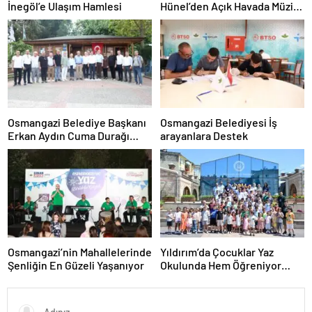
İnegöl’e Ulaşım Hamlesi
Hünel’den Açık Havada Müzik
Ziyafeti
Osmangazi Belediye Başkanı
Osmangazi Belediyesi İş
Erkan Aydın Cuma Durağı
arayanlara Destek
Küplüpınar Mahallesi Oldu
Osmangazi’nin Mahallelerinde
Yıldırım’da Çocuklar Yaz
Şenliğin En Güzeli Yaşanıyor
Okulunda Hem Öğreniyor
Hem Eğleniyor