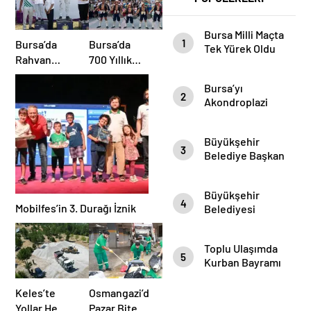
Bursa Milli Maçta
1
Bursa’da
Bursa’da
Tek Yürek Oldu
Rahvan
700 Yıllık
Atları
Fetih Ruhu
Bursa’yı
Şampiyonluk
Marşlarla
2
Akondroplazi
için
Yaşatılıyor
Bireyler Gezdi
Mücadele
Etti
Büyükşehir
3
Belediye Başkan
Vekili Şahin Biba
Şampiyon
Büyükşehir
Marşın
4
Mobilfes’in 3. Durağı İznik
Belediyesi
Bestecilerini
Başkan Vekili
Ağırladı
Şahin Biba
Toplu Ulaşımda
“Aşure Bereket
5
Kurban Bayramı
Demektir”
Temizliği
Keles’te
Osmangazi’de
Yollar Hem
Pazar Biter