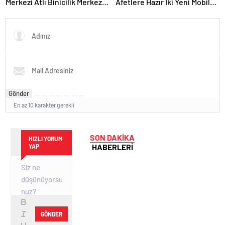
Merkezi Atlı Binicilik Merkezi
Afetlere Hazır İki Yeni Mobil
Oluyor
Araç
Gönder
En az 10 karakter gerekli
SON DAKİKA
HIZLI YORUM
HABERLERİ
YAP
GÖNDER