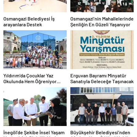
Osmangazi Belediyesi İş
Osmangazi’nin Mahallelerinde
arayanlara Destek
Şenliğin En Güzeli Yaşanıyor
Yıldırım’da Çocuklar Yaz
Erguvan Bayramı Minyatür
Okulunda Hem Öğreniyor
Sanatıyla Geleceğe Taşınacak
Hem Eğleniyor
İnegöl’de Şekibe İnsel Yaşam
Büyükşehir Belediyesi’nden