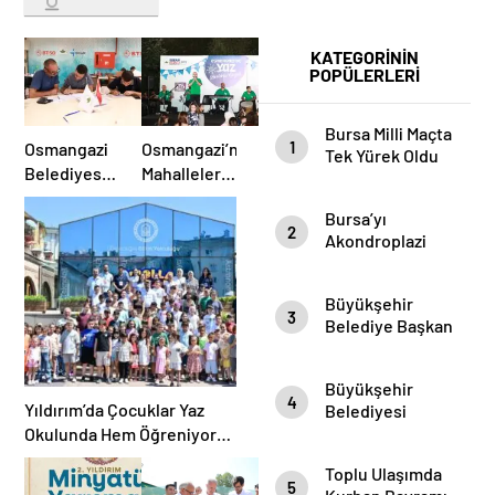
KATEGORİNİN
POPÜLERLERİ
Bursa Milli Maçta
1
Osmangazi
Osmangazi’nin
Tek Yürek Oldu
Belediyesi
Mahallelerinde
İş
Şenliğin En
Bursa’yı
arayanlara
Güzeli
2
Akondroplazi
Destek
Yaşanıyor
Bireyler Gezdi
Büyükşehir
3
Belediye Başkan
Vekili Şahin Biba
Şampiyon
Büyükşehir
Marşın
4
Yıldırım’da Çocuklar Yaz
Belediyesi
Bestecilerini
Başkan Vekili
Okulunda Hem Öğreniyor
Ağırladı
Şahin Biba
Hem Eğleniyor
Toplu Ulaşımda
“Aşure Bereket
5