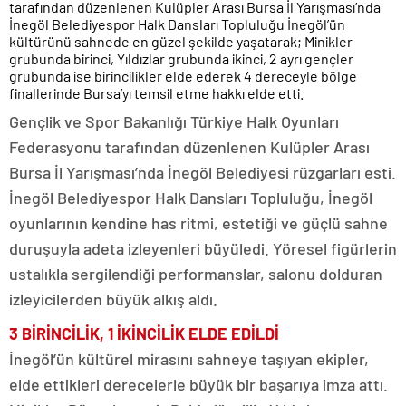
tarafından düzenlenen Kulüpler Arası Bursa İl Yarışması’nda
İnegöl Belediyespor Halk Dansları Topluluğu İnegöl’ün
kültürünü sahnede en güzel şekilde yaşatarak; Minikler
grubunda birinci, Yıldızlar grubunda ikinci, 2 ayrı gençler
grubunda ise birincilikler elde ederek 4 dereceyle bölge
finallerinde Bursa’yı temsil etme hakkı elde etti.
Gençlik ve Spor Bakanlığı Türkiye Halk Oyunları
Federasyonu tarafından düzenlenen Kulüpler Arası
Bursa İl Yarışması’nda İnegöl Belediyesi rüzgarları esti.
İnegöl Belediyespor Halk Dansları Topluluğu, İnegöl
oyunlarının kendine has ritmi, estetiği ve güçlü sahne
duruşuyla adeta izleyenleri büyüledi. Yöresel figürlerin
ustalıkla sergilendiği performanslar, salonu dolduran
izleyicilerden büyük alkış aldı.
3 BİRİNCİLİK, 1 İKİNCİLİK ELDE EDİLDİ
İnegöl’ün kültürel mirasını sahneye taşıyan ekipler,
elde ettikleri derecelerle büyük bir başarıya imza attı.