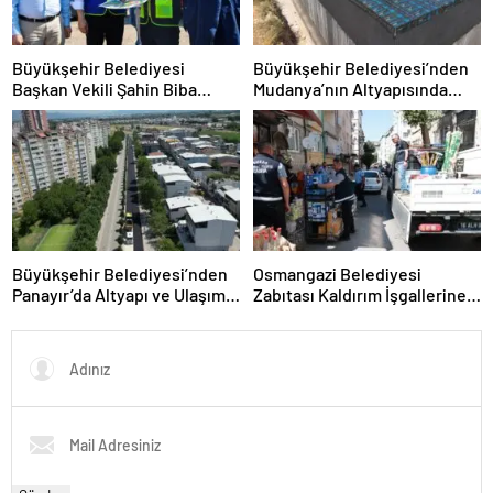
Büyükşehir Belediyesi
Büyükşehir Belediyesi’nden
Başkan Vekili Şahin Biba
Mudanya’nın Altyapısında
“Şehir Hastanesi Otoparkı Bu
Güçlü Yatırım
Ay Hizmete Açılacak”
Büyükşehir Belediyesi’nden
Osmangazi Belediyesi
Panayır’da Altyapı ve Ulaşım
Zabıtası Kaldırım İşgallerine
Atağı
Fırsat Vermiyor