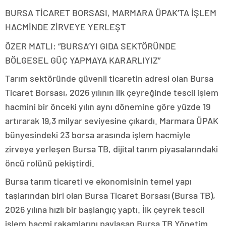
BURSA TİCARET BORSASI, MARMARA ÜPAK’TA İŞLEM
HACMİNDE ZİRVEYE YERLEŞT
ÖZER MATLI: “BURSA’YI GIDA SEKTÖRÜNDE
BÖLGESEL GÜÇ YAPMAYA KARARLIYIZ”
Tarım sektöründe güvenli ticaretin adresi olan Bursa
Ticaret Borsası, 2026 yılının ilk çeyreğinde tescil işlem
hacmini bir önceki yılın aynı dönemine göre yüzde 19
artırarak 19,3 milyar seviyesine çıkardı. Marmara ÜPAK
bünyesindeki 23 borsa arasında işlem hacmiyle
zirveye yerleşen Bursa TB, dijital tarım piyasalarındaki
öncü rolünü pekiştirdi.
Bursa tarım ticareti ve ekonomisinin temel yapı
taşlarından biri olan Bursa Ticaret Borsası (Bursa TB),
2026 yılına hızlı bir başlangıç yaptı. İlk çeyrek tescil
işlem hacmi rakamlarını paylaşan Bursa TB Yönetim