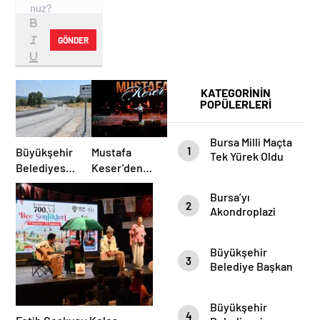
GÖNDER
KATEGORİNİN
POPÜLERLERİ
Bursa Milli Maçta
1
Büyükşehir
Mustafa
Tek Yürek Oldu
Belediyesi
Keser’den
Harmancık’ta
Müzik Dolu
Bursa’yı
Yolları
Gece
2
Akondroplazi
Yeniliyor
Bireyler Gezdi
Büyükşehir
3
Belediye Başkan
Vekili Şahin Biba
Şampiyon
Büyükşehir
Marşın
4