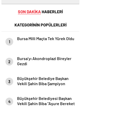
SON DAKİKA
HABERLERİ
KATEGORİNİN POPÜLERLERİ
Bursa Milli Maçta Tek Yürek Oldu
1
Bursa’yı Akondroplazi Bireyler
2
Gezdi
Büyükşehir Belediye Başkan
3
Vekili Şahin Biba Şampiyon
Marşın Bestecilerini Ağırladı
Büyükşehir Belediyesi Başkan
4
Vekili Şahin Biba “Aşure Bereket
Demektir”