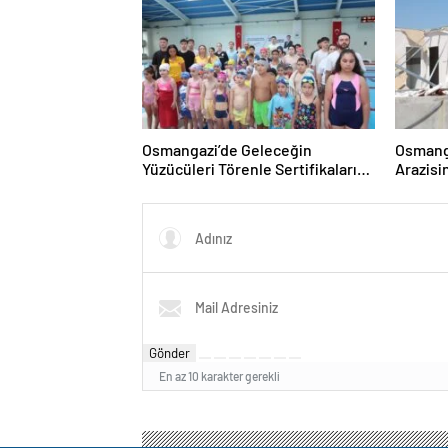
Osmangazi’de Geleceğin
Osmanga
Yüzücüleri Törenle Sertifikalarını
Arazisi
Aldı
Yıkıldı
Gönder
En az 10 karakter gerekli