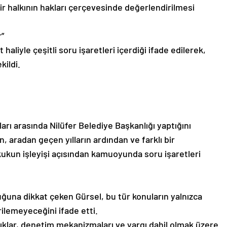
r halkının hakları çerçevesinde değerlendirilmesi
r”
liyle çeşitli soru işaretleri içerdiği ifade edilerek,
kildi.
arı arasında Nilüfer Belediye Başkanlığı yaptığını
ın, aradan geçen yılların ardından ve farklı bir
kun işleyişi açısından kamuoyunda soru işaretleri
lduğuna dikkat çeken Gürsel, bu tür konuların yalnızca
rilemeyeceğini ifade etti.
anlıklar, denetim mekanizmaları ve yargı dahil olmak üzere