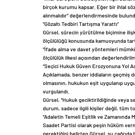
birçok kurumu kapsar. Eğer bir ihlal s
alınmalıdır” değerlendirmesinde bulund
“Gözaltı Tedbiri Tartışma Yarattı”
Gürsel, sürecin yürütülme biçimine iliş
ölçülülüğü konusunda kamuoyunda tartı
“İfade alma ve davet yöntemleri mümkü
ölçülülük ilkesi açısından değerlendirilme
“Seçici Hukuk Güven Erozyonuna Yol A
Açıklamada, benzer iddiaların geçmiş 
olmasının, hukukun eşit uygulanıp uyg
vurgulandı.
Gürsel, “Hukuk geciktirildiğinde veya se
durum, sadece ilgili kişiler değil, tüm
“Adaletin Temeli Eşitlik ve Zamanında 
Saadet Partisi olarak peşin hüküm verm
gerektiğini belirten Gürsel, şu çağrıda