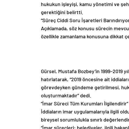
hukukun işleyişi, kamu yönetimi ve şehi
gerektiğini belirtti.
“Süreç Ciddi Soru İşaretleri Barındırıyo
Açıklamada, söz konusu sürecin mevcut ha
özellikle zamanlama konusuna dikkat çe
Gürsel, Mustafa Bozbey’in 1999–2019 yıll
hatırlatarak, “2019 öncesine ait iddialar
görevdeyken gündeme getirilmesi, huku
oluşturmaktadır” dedi.
“İmar Süreci Tüm Kurumları İlgilendirir”
İddiaların imar uygulamalarıyla ilgili o
bireysel sorumlulukla sınırlı değerlendi
“İmar süreçleri; belediyeler, ilgili bak