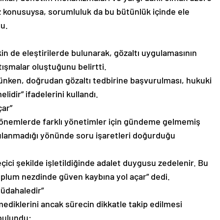
öz konusuysa, sorumluluk da bu bütünlük içinde ele
u.
kin de eleştirilerde bulunarak, gözaltı uygulamasının
şmalar oluştuğunu belirtti.
nken, doğrudan gözaltı tedbirine başvurulması, hukuki
lidir” ifadelerini kullandı.
çar”
dönemlerde farklı yönetimler için gündeme gelmemiş
ulanmadığı yönünde soru işaretleri doğurduğu
çici şekilde işletildiğinde adalet duygusu zedelenir. Bu
 toplum nezdinde güven kaybına yol açar” dedi.
Müdahaledir”
ediklerini ancak sürecin dikkatle takip edilmesi
 bulundu: