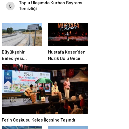
Toplu Ulaşımda Kurban Bayramı
5
Temizliği
Büyükşehir
Mustafa Keser’den
Belediyesi
Müzik Dolu Gece
Harmancık’ta Yolları
Yeniliyor
Fetih Coşkusu Keles İlçesine Taşındı