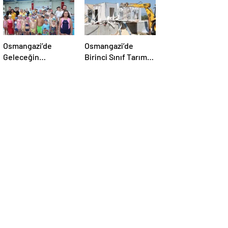
Osmangazi’de
Osmangazi’de
Geleceğin
Birinci Sınıf Tarım
Yüzücüleri Törenle
Arazisine Yapılan
Sertifikalarını Aldı
Kaçak Yapı Yıkıldı