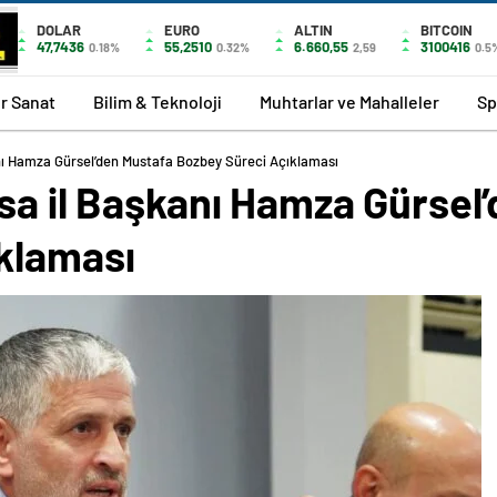
DOLAR
EURO
ALTIN
BITCOIN
47,7436
55,2510
6.660,55
3100416
0.18%
0.32%
2,59
0.5
r Sanat
Bilim & Teknoloji
Muhtarlar ve Mahalleler
Sp
anı Hamza Gürsel’den Mustafa Bozbey Süreci Açıklaması
sa il Başkanı Hamza Gürsel
klaması