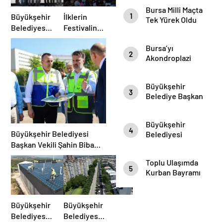
Bursa Milli Maçta
1
Büyükşehir
İlklerin
Tek Yürek Oldu
Belediyesi’nden
Festivalinde
Afetlere
Çocuklar
Bursa’yı
Hazır İki
Neşelii
2
Akondroplazi
Yeni Mobil
Bireyler Gezdi
Araç
Büyükşehir
3
Belediye Başkan
Vekili Şahin Biba
Şampiyon
Büyükşehir
Marşın
4
Büyükşehir Belediyesi
Belediyesi
Bestecilerini
Başkan Vekili
Başkan Vekili Şahin Biba
Ağırladı
Şahin Biba
“Şehir Hastanesi Otoparkı
Toplu Ulaşımda
“Aşure Bereket
Bu Ay Hizmete Açılacak”
5
Kurban Bayramı
Demektir”
Temizliği
Büyükşehir
Büyükşehir
Belediyesi’nden
Belediyesi’nden