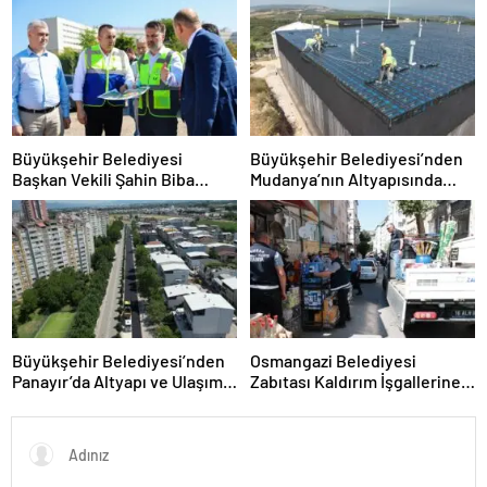
Büyükşehir Belediyesi
Büyükşehir Belediyesi’nden
Başkan Vekili Şahin Biba
Mudanya’nın Altyapısında
“Şehir Hastanesi Otoparkı Bu
Güçlü Yatırım
Ay Hizmete Açılacak”
Büyükşehir Belediyesi’nden
Osmangazi Belediyesi
Panayır’da Altyapı ve Ulaşım
Zabıtası Kaldırım İşgallerine
Atağı
Fırsat Vermiyor