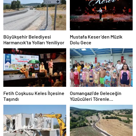
Büyükşehir Belediyesi
Mustafa Keser’den Müzik
Harmancık’ta Yolları Yeniliyor
Dolu Gece
Fetih Coşkusu Keles İlçesine
Osmangazi’de Geleceğin
Taşındı
Yüzücüleri Törenle
Sertifikalarını Aldı