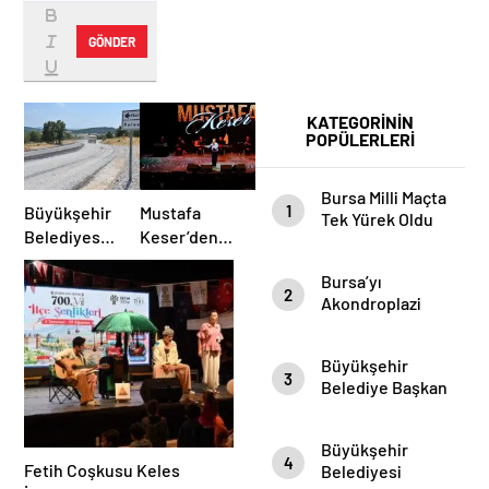
GÖNDER
KATEGORİNİN
POPÜLERLERİ
Bursa Milli Maçta
1
Büyükşehir
Mustafa
Tek Yürek Oldu
Belediyesi
Keser’den
Harmancık’ta
Müzik Dolu
Bursa’yı
Yolları
Gece
2
Akondroplazi
Yeniliyor
Bireyler Gezdi
Büyükşehir
3
Belediye Başkan
Vekili Şahin Biba
Şampiyon
Büyükşehir
Marşın
4
Fetih Coşkusu Keles
Belediyesi
Bestecilerini