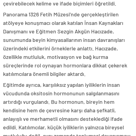
çevirebilecek kelime ve ifade biçimleri öğretildi.
Panorama 1326 Fetih Müzesi’nde gerçekleştirilen
atölyeye konuşmacı olarak katılan İnsan Kaynakları
Danışmanı ve Eğitmen Sezgin Akgün Hacızade,
sunumunda beyin kimyasallarının insan davranışları
üzerindeki etkilerini örneklerle anlattı. Hacızade,
özellikle mutluluk, motivasyon ve bağ kurma
süreçlerinde rol oynayan hormonlara dikkat çekerek
katılımcılara önemli bilgiler aktardı.
Eğitimde ayrıca, karşılıksız yapılan iyiliklerin insan
vücudunda oksitosin hormonunun salgılanmasını
artırdığı vurgulandı. Bu hormonun, bireyin hem
kendisine hem de çevresine karşı daha şefkatli,
anlayışlı ve merhametli olmasını desteklediği ifade
edildi. Katılımcılar, küçük iyiliklerin yalnızca bireysel
mutluluğu değil, aynı zamanda toplumsal dayanışmayı