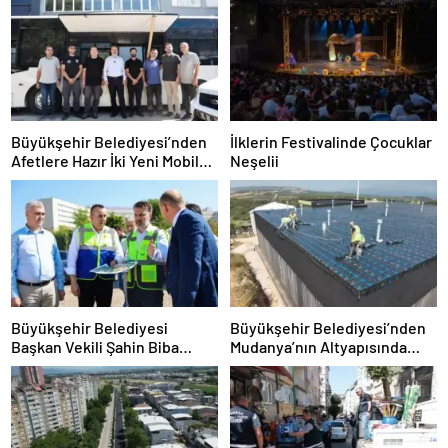
Büyükşehir Belediyesi’nden
İlklerin Festivalinde Çocuklar
Afetlere Hazır İki Yeni Mobil
Neşelii
Araç
Büyükşehir Belediyesi
Büyükşehir Belediyesi’nden
Başkan Vekili Şahin Biba
Mudanya’nın Altyapısında
“Şehir Hastanesi Otoparkı Bu
Güçlü Yatırım
Ay Hizmete Açılacak”