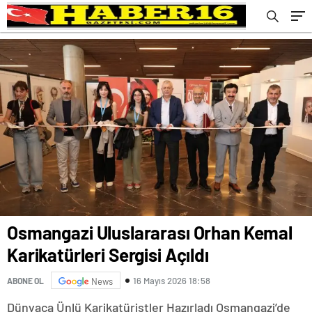
Osmangazi Uluslararası Orhan Kemal
Karikatürleri Sergisi Açıldı
16 Mayıs 2026 18:58
ABONE OL
News
Dünyaca Ünlü Karikatüristler Hazırladı Osmangazi’de