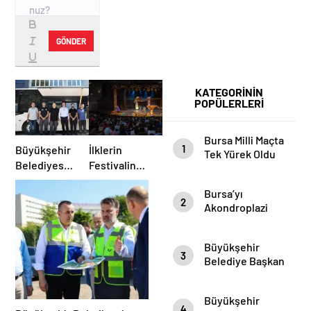
GÖNDER
KATEGORİNİN
POPÜLERLERİ
Bursa Milli Maçta
1
Büyükşehir
İlklerin
Tek Yürek Oldu
Belediyesi’nden
Festivalinde
Afetlere
Çocuklar
Bursa’yı
Hazır İki
Neşelii
2
Akondroplazi
Yeni Mobil
Bireyler Gezdi
Araç
Büyükşehir
3
Belediye Başkan
Vekili Şahin Biba
Şampiyon
Büyükşehir
Marşın
4