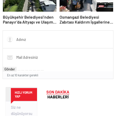
Büyükşehir Belediyesi’nden
Osmangazi Belediyesi
Panayır’da Altyapı ve Ulaşım
Zabıtası Kaldırım İşgallerine
Atağı
Fırsat Vermiyor
Gönder
En az 10 karakter gerekli
SON DAKİKA
HIZLI YORUM
HABERLERİ
YAP