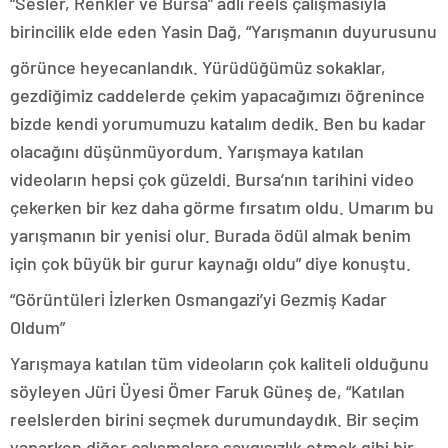
“Sesler, Renkler ve Bursa” adlı reels çalışmasıyla
birincilik elde eden Yasin Dağ, “Yarışmanın duyurusunu
görünce heyecanlandık. Yürüdüğümüz sokaklar,
gezdiğimiz caddelerde çekim yapacağımızı öğrenince
bizde kendi yorumumuzu katalım dedik. Ben bu kadar
olacağını düşünmüyordum. Yarışmaya katılan
videoların hepsi çok güzeldi. Bursa’nın tarihini video
çekerken bir kez daha görme fırsatım oldu. Umarım bu
yarışmanın bir yenisi olur. Burada ödül almak benim
için çok büyük bir gurur kaynağı oldu” diye konuştu.
“Görüntüleri İzlerken Osmangazi’yi Gezmiş Kadar
Oldum”
Yarışmaya katılan tüm videoların çok kaliteli olduğunu
söyleyen Jüri Üyesi Ömer Faruk Güneş de, “Katılan
reelslerden birini seçmek durumundaydık. Bir seçim
yaparken diğer çalışmalara saygısızlık etmek gibi bir