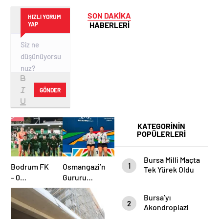
SON DAKİKA
HIZLI YORUM
HABERLERİ
YAP
GÖNDER
KATEGORİNİN
POPÜLERLERİ
Bursa Milli Maçta
1
Bodrum FK
Osmangazi’nin
Tek Yürek Oldu
– 0
Gururu
Bursaspor –
Üstün
Bursa’yı
2
Performansla
2
Akondroplazi
Avrupa
Bireyler Gezdi