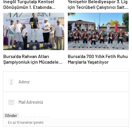
İnegöl Turgutalp Kentsel
Yenişehir Belediyespor 3. Lig
Dönüşümün 1. Etabında
için Tecrübeli Çalıştırıcı Sait
Hedef 2027
Ulvi Özdemir ile Anlaştı
Bursa’da Rahvan Atları
Bursa’da 700 Yıllık Fetih Ruhu
Şampiyonluk için Mücadele
Marşlarla Yaşatılıyor
Etti
Gönder
En az 10 karakter gerekli