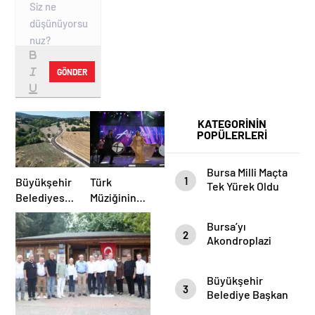
GÖNDER
KATEGORİNİN
POPÜLERLERİ
Bursa Milli Maçta
1
Büyükşehir
Türk
Tek Yürek Oldu
Belediyesi’nden
Müziğinin
İnegöl’e
Güçlü Sesi
Bursa’yı
Ulaşım
Aslı
2
Akondroplazi
Hamlesi
Hünel’den
Bireyler Gezdi
Açık Havada
Müzik
Büyükşehir
3
Ziyafeti
Belediye Başkan
Vekili Şahin Biba