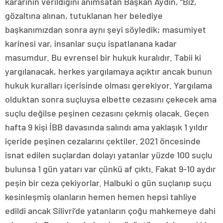
kararının verildiğini anımsatan Başkan Aydın, “Biz,
gözaltına alınan, tutuklanan her belediye
başkanımızdan sonra aynı şeyi söyledik; masumiyet
karinesi var, insanlar suçu ispatlanana kadar
masumdur. Bu evrensel bir hukuk kuralıdır. Tabii ki
yargılanacak, herkes yargılamaya açıktır ancak bunun
hukuk kuralları içerisinde olması gerekiyor. Yargılama
olduktan sonra suçluysa elbette cezasını çekecek ama
suçlu değilse peşinen cezasını çekmiş olacak. Geçen
hafta 9 kişi İBB davasında salındı ama yaklaşık 1 yıldır
içeride peşinen cezalarını çektiler. 2021 öncesinde
isnat edilen suçlardan dolayı yatanlar yüzde 100 suçlu
bulunsa 1 gün yatarı var çünkü af çıktı. Fakat 9-10 aydır
peşin bir ceza çekiyorlar. Halbuki o gün suçlanıp suçu
kesinleşmiş olanların hemen hemen hepsi tahliye
edildi ancak Silivri’de yatanların çoğu mahkemeye dahi