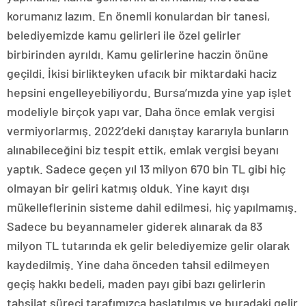
korumanız lazım. En önemli konulardan bir tanesi,
belediyemizde kamu gelirleri ile özel gelirler
birbirinden ayrıldı. Kamu gelirlerine haczin önüne
geçildi. İkisi birlikteyken ufacık bir miktardaki haciz
hepsini engelleyebiliyordu. Bursa’mızda yine yap işlet
modeliyle birçok yapı var. Daha önce emlak vergisi
vermiyorlarmış. 2022’deki danıştay kararıyla bunların
alınabileceğini biz tespit ettik, emlak vergisi beyanı
yaptık. Sadece geçen yıl 13 milyon 670 bin TL gibi hiç
olmayan bir geliri katmış olduk. Yine kayıt dışı
mükelleflerinin sisteme dahil edilmesi, hiç yapılmamış.
Sadece bu beyannameler giderek alınarak da 83
milyon TL tutarında ek gelir belediyemize gelir olarak
kaydedilmiş. Yine daha önceden tahsil edilmeyen
geçiş hakkı bedeli, maden payı gibi bazı gelirlerin
tahsilat süreci tarafımızca başlatılmış ve buradaki gelir