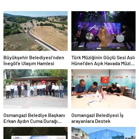
Büyükşehir Belediyesi’nden
Türk Müziğinin Güçlü Sesi Aslı
İnegöl’e Ulaşım Hamlesi
Hünel’den Açık Havada Müzik
Ziyafeti
Osmangazi Belediye Başkanı
Osmangazi Belediyesi İş
Erkan Aydın Cuma Durağı
arayanlara Destek
Küplüpınar Mahallesi Oldu