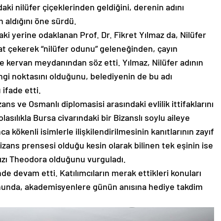
daki nilüfer çiçeklerinden geldiğini, derenin adını
 aldığını öne sürdü.
aki yerine odaklanan Prof. Dr. Fikret Yılmaz da, Nilüfer
at çekerek “nilüfer odunu” geleneğinden, çayın
 kervan meydanından söz etti. Yılmaz, Nilüfer adının
engi noktasını olduğunu, belediyenin de bu adı
ifade etti.
s ve Osmanlı diplomasisi arasındaki evlilik ittifaklarını
asılıkla Bursa civarındaki bir Bizanslı soylu aileye
kökenli isimlerle ilişkilendirilmesinin kanıtlarının zayıf
Bizans prensesi olduğu kesin olarak bilinen tek eşinin ise
ızı Theodora olduğunu vurguladı.
de devam etti. Katılımcıların merak ettikleri konuları
nunda, akademisyenlere günün anısına hediye takdim