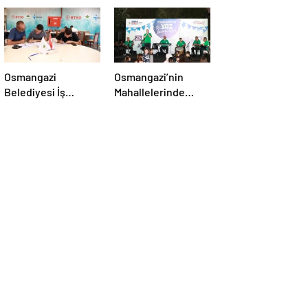
Osmangazi
Osmangazi’nin
Belediyesi İş
Mahallelerinde
arayanlara Destek
Şenliğin En Güzeli
Yaşanıyor