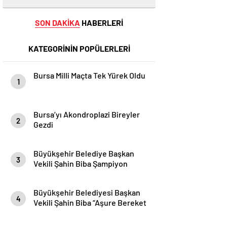
SON DAKİKA
HABERLERİ
KATEGORİNİN POPÜLERLERİ
Bursa Milli Maçta Tek Yürek Oldu
1
Bursa’yı Akondroplazi Bireyler
2
Gezdi
Büyükşehir Belediye Başkan
3
Vekili Şahin Biba Şampiyon
Marşın Bestecilerini Ağırladı
Büyükşehir Belediyesi Başkan
4
Vekili Şahin Biba “Aşure Bereket
Demektir”