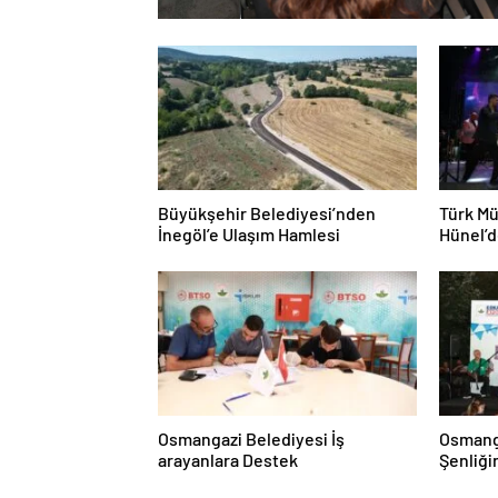
Büyükşehir Belediyesi’nden
Türk Mü
İnegöl’e Ulaşım Hamlesi
Hünel’de
Ziyafet
Osmangazi Belediyesi İş
Osmanga
arayanlara Destek
Şenliği