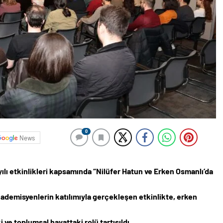
0
News
yılı etkinlikleri kapsamında “Nilüfer Hatun ve Erken Osmanlı’da
akademisyenlerin katılımıyla gerçekleşen etkinlikte, erken
e toplumsal hayattaki rolü tartışıldı.