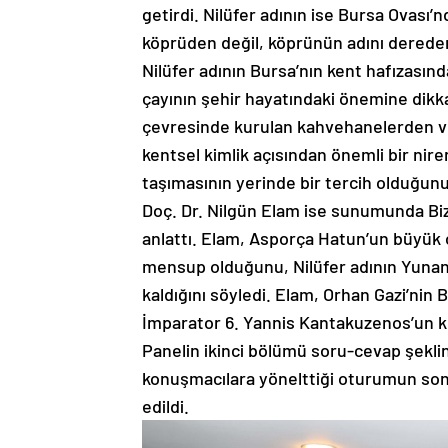
getirdi. Nilüfer adının ise Bursa Ovası’n
köprüden değil, köprünün adını dereden
Nilüfer adının Bursa’nın kent hafızasınd
çayının şehir hayatındaki önemine dikk
çevresinde kurulan kahvehanelerden ve
kentsel kimlik açısından önemli bir nir
taşımasının yerinde bir tercih olduğunu 
Doç. Dr. Nilgün Elam ise sunumunda Bizan
anlattı. Elam, Asporça Hatun’un büyük ol
mensup olduğunu, Nilüfer adının Yunanca 
kaldığını söyledi. Elam, Orhan Gazi’nin 
İmparator 6. Yannis Kantakuzenos’un k
Panelin ikinci bölümü soru-cevap şeklin
konuşmacılara yönelttiği oturumun so
edildi.