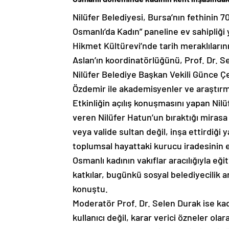
Nilüfer Belediyesi, Bursa’nın fethinin 7
Osmanlı’da Kadın” paneline ev sahipliği 
Hikmet Kültürevi’nde tarih meraklılarını
Aslan’ın koordinatörlüğünü, Prof. Dr. 
Nilüfer Belediye Başkan Vekili Günce Çe
Özdemir ile akademisyenler ve araştırma
Etkinliğin açılış konuşmasını yapan Nilü
veren Nilüfer Hatun’un bıraktığı mirasa
veya valide sultan değil, inşa ettirdiği
toplumsal hayattaki kurucu iradesinin
Osmanlı kadının vakıflar aracılığıyla eğ
katkılar, bugünkü sosyal belediyecilik a
konuştu.
Moderatör Prof. Dr. Selen Durak ise ka
kullanıcı değil, karar verici özneler ola