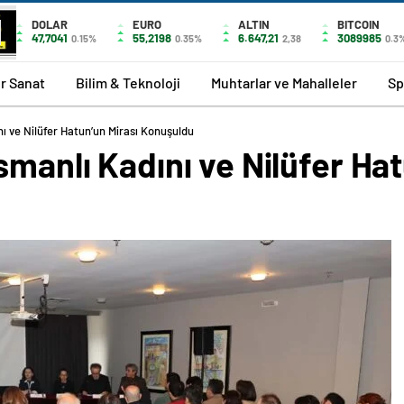
DOLAR
EURO
ALTIN
BITCOIN
47,7041
55,2198
6.647,21
3089985
0.15%
0.35%
2,38
0.3
r Sanat
Bilim & Teknoloji
Muhtarlar ve Mahalleler
Sp
ı ve Nilüfer Hatun’un Mirası Konuşuldu
smanlı Kadını ve Nilüfer Hat