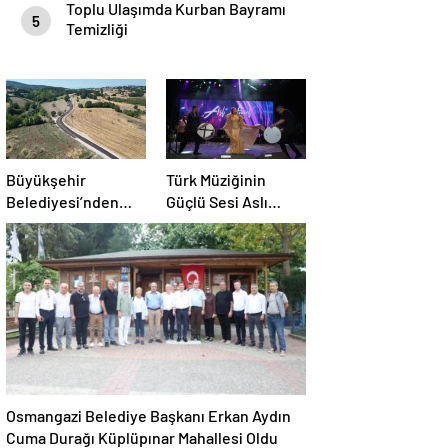
Toplu Ulaşımda Kurban Bayramı
5
Temizliği
Büyükşehir
Türk Müziğinin
Belediyesi’nden
Güçlü Sesi Aslı
İnegöl’e Ulaşım
Hünel’den Açık
Hamlesi
Havada Müzik
Ziyafeti
Osmangazi Belediye Başkanı Erkan Aydın
Cuma Durağı Küplüpınar Mahallesi Oldu