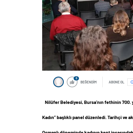
0
BEĞENDİM
ABONE OL
Nilüfer Belediyesi, Bursa’nın fethinin 700. 
Kadın” başlıklı panel düzenledi. Tarihçi ve 
Osmanlı döneminde kadının kent inşasındaki v