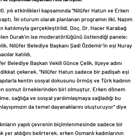
00. yılı etkinlikleri kapsamında “Nilüfer Hatun ve Erken
yaptı. İki oturum olarak planlanan programın ilki, Nazım
n katılımıyla gerçekleştirildi. Doç. Dr. Hacer Karabağ
Selen Durak’ın ise moderatörlüğünü üstlendiği panele;
lik, Nilüfer Belediye Başkanı Şadi Özdemir’in eşi Nuray
cılar katıldı.
fer Belediye Başkan Vekili Günce Çelik, ilçeye adını
 dikkat çekerek, “Nilüfer Hatun sadece bir padişah eşi
 yapılarla kentin sosyal dokusunu örmüş ve Türk kadının
 en somut örneklerinden biri olmuştur. Erken dönem
itime, sağlığa ve sosyal yardımlaşmaya sağladığı bu
nlayışımızın da temel dayanaklarını oluşturuyor” diye
dınların yapılı çevrenin biçimlenmesinde sadece bir
rak yer aldığını belirterek, erken Osmanlı kadınlarının