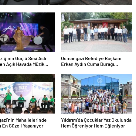
ziğinin Güçlü Sesi Aslı
Osmangazi Belediye Başkanı
n Açık Havada Müzik
Erkan Aydın Cuma Durağı
i
Küplüpınar Mahallesi Oldu
zi’nin Mahallelerinde
Yıldırım’da Çocuklar Yaz Okulunda
n En Güzeli Yaşanıyor
Hem Öğreniyor Hem Eğleniyor