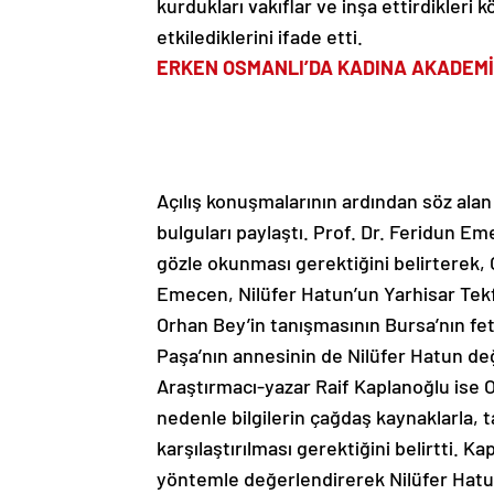
kurdukları vakıflar ve inşa ettirdikleri k
etkilediklerini ifade etti.
ERKEN OSMANLI’DA KADINA AKADEMİ
Açılış konuşmalarının ardından söz alan
bulguları paylaştı. Prof. Dr. Feridun Em
gözle okunması gerektiğini belirterek, O
Emecen, Nilüfer Hatun’un Yarhisar Tekfu
Orhan Bey’in tanışmasının Bursa’nın f
Paşa’nın annesinin de Nilüfer Hatun değ
Araştırmacı-yazar Raif Kaplanoğlu ise Os
nedenle bilgilerin çağdaş kaynaklarla, t
karşılaştırılması gerektiğini belirtti. K
yöntemle değerlendirerek Nilüfer Hatun