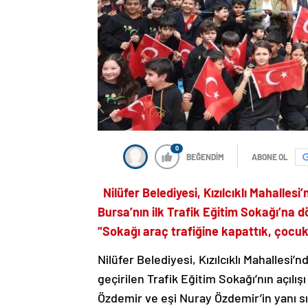
0
BEĞENDİM
ABONE OL
Nilüfer Belediyesi, Kızılcıklı Mahallesi
Bursa’nın ilk Trafik Eğitim Sokağı’na
“Sokağı araç trafiğine kapattık, çocuk
Nilüfer Belediyesi, Kızılcıklı Mahallesi’n
geçirilen Trafik Eğitim Sokağı’nın açılış
Özdemir ve eşi Nuray Özdemir’in yanı s