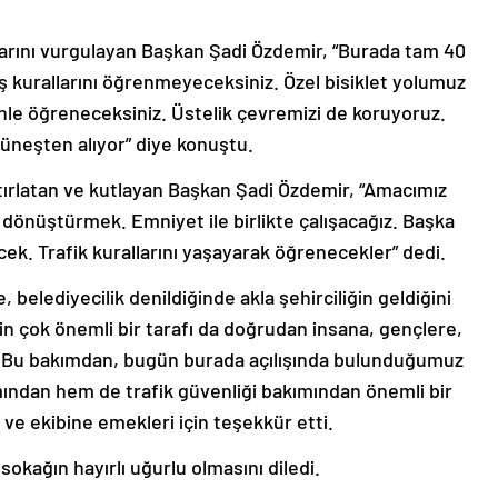
klarını vurgulayan Başkan Şadi Özdemir, “Burada tam 40
ş kurallarını öğrenmeyeceksiniz. Özel bisiklet yolumuz
enle öğreneceksiniz. Üstelik çevremizi de koruyoruz.
güneşten alıyor” diye konuştu.
atırlatan ve kutlayan Başkan Şadi Özdemir, “Amacımız
e dönüştürmek. Emniyet ile birlikte çalışacağız. Başka
ek. Trafik kurallarını yaşayarak öğrenecekler” dedi.
 belediyecilik denildiğinde akla şehirciliğin geldiğini
ğin çok önemli bir tarafı da doğrudan insana, gençlere,
i. Bu bakımdan, bugün burada açılışında bulunduğumuz
mından hem de trafik güvenliği bakımından önemli bir
ve ekibine emekleri için teşekkür etti.
 sokağın hayırlı uğurlu olmasını diledi.