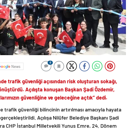
0
News
’nde trafik güvenliği açısından risk oluşturan sokağı,
 dönüştürdü. Açılışta konuşan Başkan Şadi Özdemir,
larımızın güvenliğine ve geleceğine açtık” dedi.
de trafik güvenliği bilincinin artırılması amacıyla hayata
ı gerçekleştirildi. Açılışa Nilüfer Belediye Başkanı Şadi
ıra CHP İstanbul Milletvekili Yunus Emre, 24. Dönem