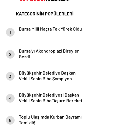
KATEGORİNİN POPÜLERLERİ
Bursa Milli Maçta Tek Yürek Oldu
1
Bursa’yı Akondroplazi Bireyler
2
Gezdi
Büyükşehir Belediye Başkan
3
Vekili Şahin Biba Şampiyon
Marşın Bestecilerini Ağırladı
Büyükşehir Belediyesi Başkan
4
Vekili Şahin Biba “Aşure Bereket
Demektir”
Toplu Ulaşımda Kurban Bayramı
5
Temizliği