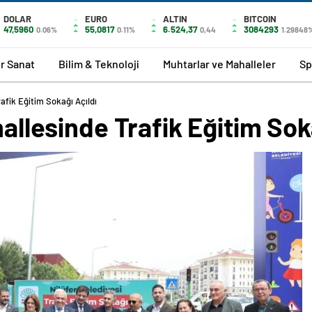
DOLAR
EURO
ALTIN
BITCOIN
47,5960
55,0817
6.524,37
3084293
0.06%
0.11%
0,44
1.29848
r Sanat
Bilim & Teknoloji
Muhtarlar ve Mahalleler
Sp
rafik Eğitim Sokağı Açıldı
hallesinde Trafik Eğitim Sok