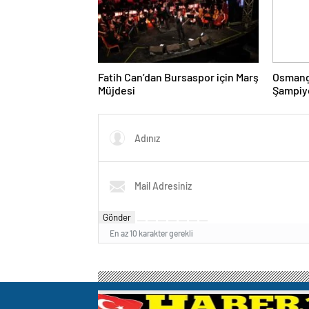
Fatih Can’dan Bursaspor için Marş
Osmang
Müjdesi
Şampiyo
Gönder
En az 10 karakter gerekli