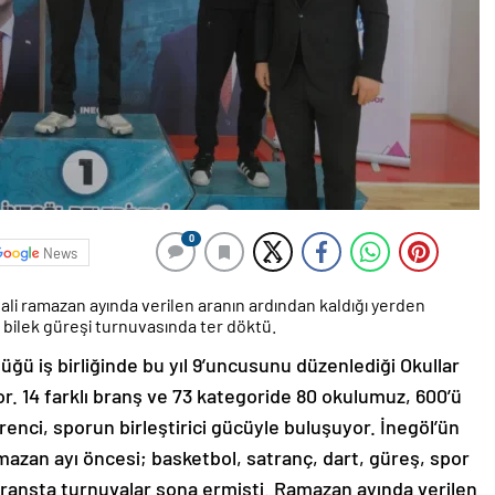
0
News
vali ramazan ayında verilen aranın ardından kaldığı yerden
bilek güreşi turnuvasında ter döktü.
lüğü iş birliğinde bu yıl 9’uncusunu düzenlediği Okullar
r. 14 farklı branş ve 73 kategoride 80 okulumuz, 600’ü
renci, sporun birleştirici gücüyle buluşuyor. İnegöl’ün
zan ayı öncesi; basketbol, satranç, dart, güreş, spor
branşta turnuvalar sona ermişti. Ramazan ayında verilen