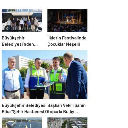
Büyükşehir
İlklerin Festivalinde
Belediyesi’nden
Çocuklar Neşelii
Afetlere Hazır İki
Yeni Mobil Araç
Büyükşehir Belediyesi Başkan Vekili Şahin
Biba “Şehir Hastanesi Otoparkı Bu Ay
Hizmete Açılacak”