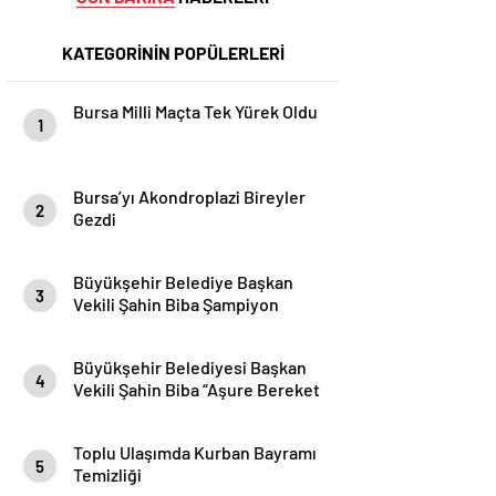
KATEGORİNİN POPÜLERLERİ
Bursa Milli Maçta Tek Yürek Oldu
1
Bursa’yı Akondroplazi Bireyler
2
Gezdi
Büyükşehir Belediye Başkan
3
Vekili Şahin Biba Şampiyon
Marşın Bestecilerini Ağırladı
Büyükşehir Belediyesi Başkan
4
Vekili Şahin Biba “Aşure Bereket
Demektir”
Toplu Ulaşımda Kurban Bayramı
5
Temizliği