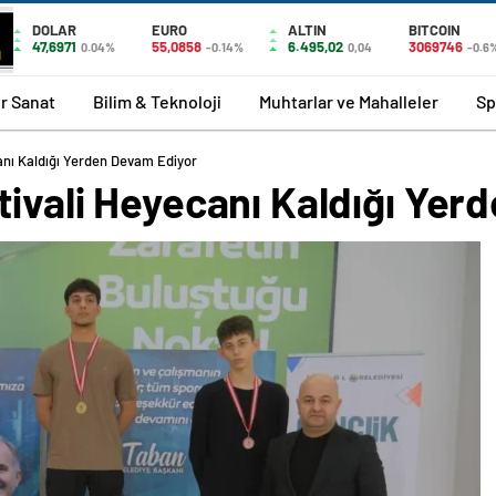
DOLAR
EURO
ALTIN
BITCOIN
47,6971
55,0858
6.495,02
3069746
0.04%
-0.14%
0,04
-0.6
r Sanat
Bilim & Teknoloji
Muhtarlar ve Mahalleler
Sp
canı Kaldığı Yerden Devam Ediyor
tivali Heyecanı Kaldığı Ye