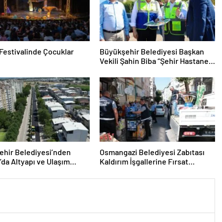
n Festivalinde Çocuklar
Büyükşehir Belediyesi Başkan
Vekili Şahin Biba “Şehir Hastanesi
Otoparkı Bu Ay Hizmete Açılacak”
ehir Belediyesi’nden
Osmangazi Belediyesi Zabıtası
’da Altyapı ve Ulaşım
Kaldırım İşgallerine Fırsat
Vermiyor