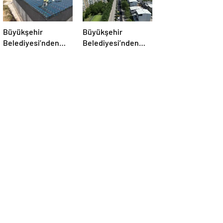
Büyükşehir
Büyükşehir
Belediyesi’nden
Belediyesi’nden
Mudanya’nın
Panayır’da Altyapı
Altyapısında Güçlü
ve Ulaşım Atağı
Yatırım