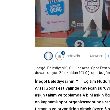
0
BEĞENDİM
ABONE OL
İnegöl Belediyesi 9. Okullar Arası Spor Festi
devam ediyor. 20 okuldan 147 öğrenci bugün 
İnegöl Belediyesi’nin Milli Eğitim Müdür
Arası Spor Festivalinde heyecan sürüyo
aşkın takım ve toplamda 4 bini aşkın öğ
en kapsamlı spor organizasyonunda rama
tırmanış ve oryantiring olmak üzere 6 