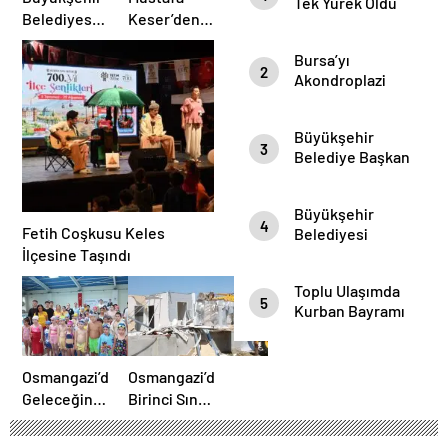
Tek Yürek Oldu
Belediyesi
Keser’den
Harmancık’ta
Müzik Dolu
Bursa’yı
Yolları
Gece
2
Akondroplazi
Yeniliyor
Bireyler Gezdi
Büyükşehir
3
Belediye Başkan
Vekili Şahin Biba
Şampiyon
Büyükşehir
Marşın
4
Fetih Coşkusu Keles
Belediyesi
Bestecilerini
Başkan Vekili
İlçesine Taşındı
Ağırladı
Şahin Biba
Toplu Ulaşımda
“Aşure Bereket
5
Kurban Bayramı
Demektir”
Temizliği
Osmangazi’de
Osmangazi’de
Geleceğin
Birinci Sınıf
Yüzücüleri
Tarım
Törenle
Arazisine