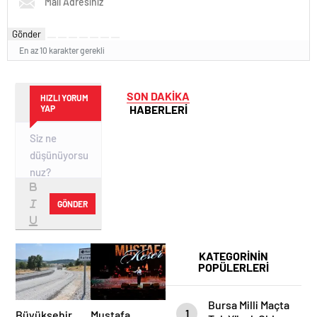
Gönder
En az 10 karakter gerekli
SON DAKİKA
HIZLI YORUM
HABERLERİ
YAP
GÖNDER
KATEGORİNİN
POPÜLERLERİ
Bursa Milli Maçta
1
Büyükşehir
Mustafa