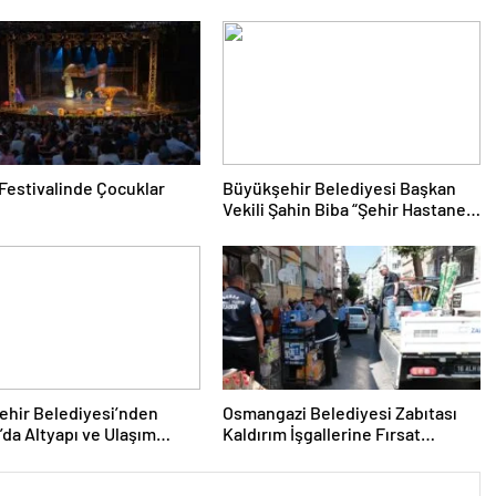
n Festivalinde Çocuklar
Büyükşehir Belediyesi Başkan
Vekili Şahin Biba “Şehir Hastanesi
Otoparkı Bu Ay Hizmete Açılacak”
ehir Belediyesi’nden
Osmangazi Belediyesi Zabıtası
’da Altyapı ve Ulaşım
Kaldırım İşgallerine Fırsat
Vermiyor