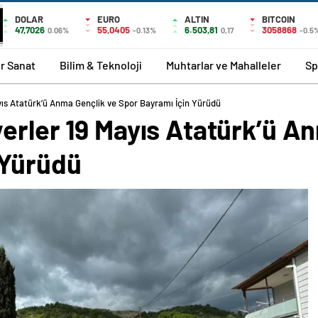
DOLAR
EURO
ALTIN
BITCOIN
47,7026
55,0405
6.503,81
3058868
0.06%
-0.13%
0,17
-0.5
r Sanat
Bilim & Teknoloji
Muhtarlar ve Mahalleler
Sp
yıs Atatürk’ü Anma Gençlik ve Spor Bayramı İçin Yürüdü
erler 19 Mayıs Atatürk’ü A
 Yürüdü