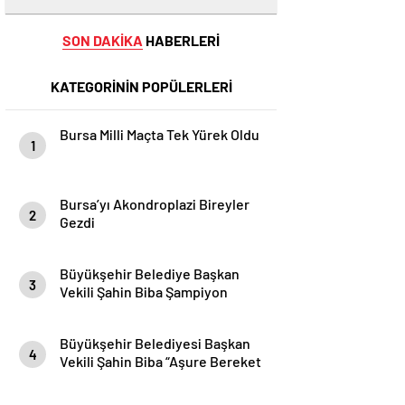
SON DAKİKA
HABERLERİ
KATEGORİNİN POPÜLERLERİ
Bursa Milli Maçta Tek Yürek Oldu
1
Bursa’yı Akondroplazi Bireyler
2
Gezdi
Büyükşehir Belediye Başkan
3
Vekili Şahin Biba Şampiyon
Marşın Bestecilerini Ağırladı
Büyükşehir Belediyesi Başkan
4
Vekili Şahin Biba “Aşure Bereket
Demektir”