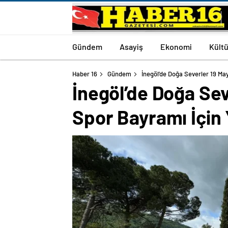
Gündem
Asayiş
Ekonomi
Kültü
Haber 16
Gündem
İnegöl’de Doğa Severler 19 Ma
İnegöl’de Doğa Sev
Spor Bayramı İçin