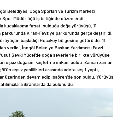
göl Belediyesi Doğa Sporları ve Turizm Merkezi
 Spor Müdürlüğü iş birliğinde düzenlendi.
la kucaklaşma fırsatı bulduğu doğa yürüyüşü, 11
 parkurunda Kıran-Fevziye parkurunda gerçekleştirildi.
rüyüşün başladığı Hocaköy bölgesine götürüldü. 11
dan verildi. İnegöl Belediye Başkan Yardımcısı Fevzi
Yusuf Şevki Yücel’de doğa severlerle birlikte yürüyüşe
öl’ün eşsiz doğasını keşfetme imkanı buldu. Zaman zaman
’ün eşsiz yeşillikleri arasında adeta keşif yaptı.
ar üzerinden devam edip İsaören’de son buldu. Yürüyüş
katılımcılara ikramlarda da bulunuldu.