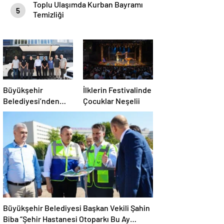
Toplu Ulaşımda Kurban Bayramı
5
Temizliği
Büyükşehir
İlklerin Festivalinde
Belediyesi’nden
Çocuklar Neşelii
Afetlere Hazır İki
Yeni Mobil Araç
Büyükşehir Belediyesi Başkan Vekili Şahin
Biba “Şehir Hastanesi Otoparkı Bu Ay