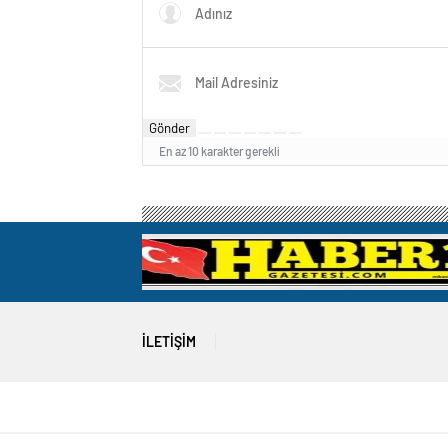
Gönder
En az 10 karakter gerekli
İLETIŞIM