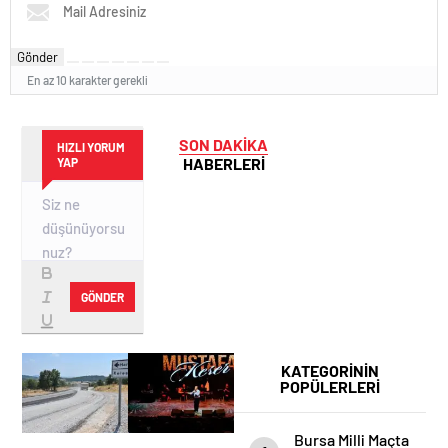
Gönder
En az 10 karakter gerekli
SON DAKİKA
HIZLI YORUM
HABERLERİ
YAP
GÖNDER
KATEGORİNİN
POPÜLERLERİ
Bursa Milli Maçta