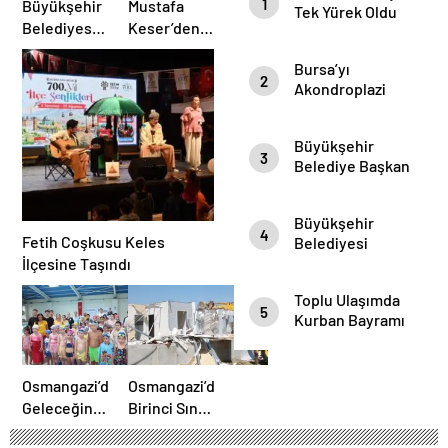
1
Büyükşehir
Mustafa
Tek Yürek Oldu
Belediyesi
Keser’den
Harmancık’ta
Müzik Dolu
Bursa’yı
Yolları
Gece
2
Akondroplazi
Yeniliyor
Bireyler Gezdi
Büyükşehir
3
Belediye Başkan
Vekili Şahin Biba
Şampiyon
Büyükşehir
Marşın
4
Fetih Coşkusu Keles
Belediyesi
Bestecilerini
Başkan Vekili
İlçesine Taşındı
Ağırladı
Şahin Biba
Toplu Ulaşımda
“Aşure Bereket
5
Kurban Bayramı
Demektir”
Temizliği
Osmangazi’de
Osmangazi’de
Geleceğin
Birinci Sınıf
Yüzücüleri
Tarım