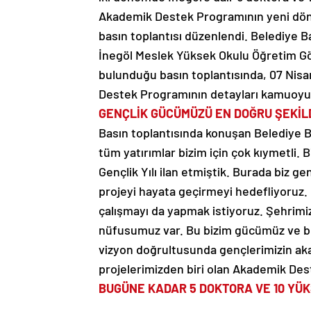
Akademik Destek Programının yeni dön
basın toplantısı düzenlendi. Belediye B
İnegöl Meslek Yüksek Okulu Öğretim Gö
bulunduğu basın toplantısında, 07 Nis
Destek Programının detayları kamuoyu i
GENÇLİK GÜCÜMÜZÜ EN DOĞRU ŞEKİL
Basın toplantısında konuşan Belediye B
tüm yatırımlar bizim için çok kıymetli. 
Gençlik Yılı ilan etmiştik. Burada biz ge
projeyi hayata geçirmeyi hedefliyoruz.
çalışmayı da yapmak istiyoruz. Şehrimizd
nüfusumuz var. Bu bizim gücümüz ve bu
vizyon doğrultusunda gençlerimizin ak
projelerimizden biri olan Akademik Dest
BUGÜNE KADAR 5 DOKTORA VE 10 YÜK