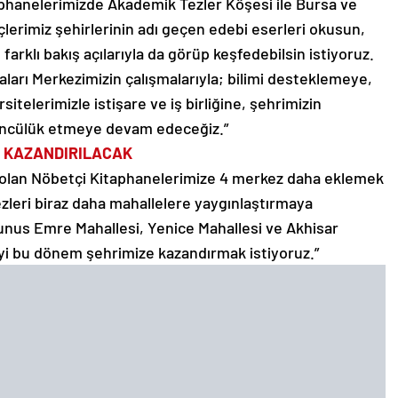
aphanelerimizde Akademik Tezler Köşesi ile Bursa ve
çlerimiz şehirlerinin adı geçen edebi eserleri okusun,
farklı bakış açılarıyla da görüp keşfedebilsin istiyoruz.
aları Merkezimizin çalışmalarıyla; bilimi desteklemeye,
telerimizle istişare ve iş birliğine, şehrimizin
 öncülük etmeye devam edeceğiz.”
E KAZANDIRILACAK
e 5 olan Nöbetçi Kitaphanelerimize 4 merkez daha eklemek
zleri biraz daha mahallelere yaygınlaştırmaya
 Yunus Emre Mahallesi, Yenice Mahallesi ve Akhisar
yi bu dönem şehrimize kazandırmak istiyoruz.”