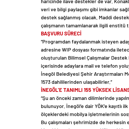
haricinde ilave destekler de var. Konakl
veri ve bilgi paylaşımı gibi imkanlar sa
destek sağlanmış olacak. Maddi destekl
çalışmanın tamamlanarak ilgili enstitü 
BAŞVURU SÜRECİ
“Programdan faydalanmak isteyen adayl
adresine WIP dosyası formatında ilete
oluşturulan Bilimsel Çalışmalar Destek
içerisinde adaylara mail ve telefon yoluy
İnegöl Belediyesi Şehir Araştırmaları M
1573 dahililerinden ulaşabilirler.”
İNEGÖL’E TANIMLI 155 YÜKSEK LİSA
“Şu an önceki zaman dilimlerinde yapılm
bulunuyor. İnegöl’e dair YÖK’e kayıtlı ilk
ölçeklerdeki mobilya işletmelerinin sos
Bu çalışmaları şehrimizde de herkesin 