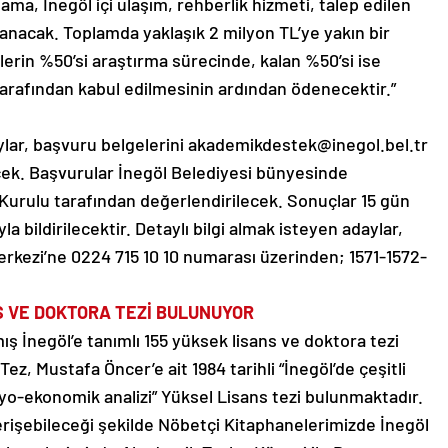
ama, İnegöl içi ulaşım, rehberlik hizmeti, talep edilen
ğlanacak. Toplamda yaklaşık 2 milyon TL’ye yakın bir
erin %50’si araştırma sürecinde, kalan %50’si ise
tarafından kabul edilmesinin ardından ödenecektir.”
ar, başvuru belgelerini akademikdestek@inegol.bel.tr
cek. Başvurular İnegöl Belediyesi bünyesinde
 Kurulu tarafından değerlendirilecek. Sonuçlar 15 gün
la bildirilecektir. Detaylı bilgi almak isteyen adaylar,
erkezi’ne 0224 715 10 10 numarası üzerinden; 1571-1572-
NS VE DOKTORA TEZİ BULUNUYOR
ış İnegöl’e tanımlı 155 yüksek lisans ve doktora tezi
 Tez, Mustafa Öncer’e ait 1984 tarihli “İnegöl’de çeşitli
yo-ekonomik analizi” Yüksel Lisans tezi bulunmaktadır.
erişebileceği şekilde Nöbetçi Kitaphanelerimizde İnegöl