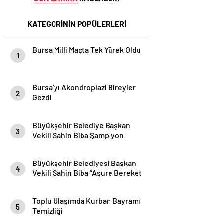
KATEGORİNİN POPÜLERLERİ
Bursa Milli Maçta Tek Yürek Oldu
1
Bursa’yı Akondroplazi Bireyler
2
Gezdi
Büyükşehir Belediye Başkan
3
Vekili Şahin Biba Şampiyon
Marşın Bestecilerini Ağırladı
Büyükşehir Belediyesi Başkan
4
Vekili Şahin Biba “Aşure Bereket
Demektir”
Toplu Ulaşımda Kurban Bayramı
5
Temizliği