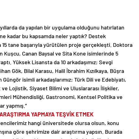
llarda da yapılan bir uygulama olduğunu hatırlatan
üne kadar bu kapsamda neler yaptık? Destek
 15 tane başarıyla yürütülen proje gerçekleşti. Doktora
ren Kuşcu, Canan Baysal ve Sita Kone isimlerinde 5
 yaptı. Yüksek Lisansta da 10 arkadaşımız; Sevgi
ihan Gök, Bilal Karasu, Halil İbrahim Kızılkaya, Büşra
 Güngör isimli arkadaşlarımız; Türk Dili ve Edebiyatı,
e Lojistik, Siyaset Bilimi ve Uluslararası İlişkiler,
emleri Mühendisliği, Gastronomi, Kentsel Politika ve
lar yapmış.”
 ARAŞTIRMA YAPMAYA TEŞVİK ETMEK
ncilerimiz hangi üniversitede olursa olsun, konu
anşına göre şehrimize dair araştırma yapsın. Burada