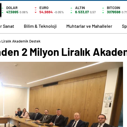
DOLAR
EURO
ALTIN
BITCOIN
47,5995
54,9884
6.533,07
3079598
0.06%
-0.05%
0,57
0.7
r Sanat
Bilim & Teknoloji
Muhtarlar ve Mahalleler
Sp
on Liralık Akademik Destek
nden 2 Milyon Liralık Akad