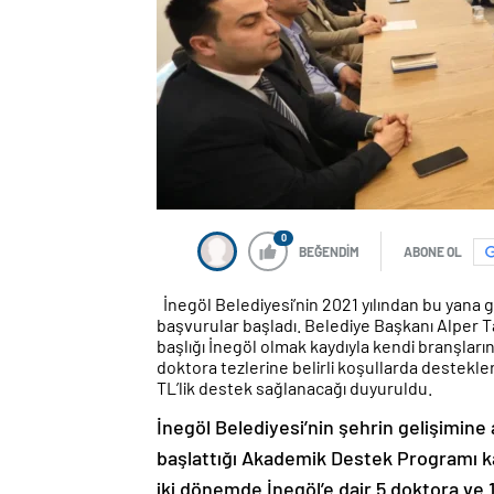
0
BEĞENDİM
ABONE OL
İnegöl Belediyesi’nin 2021 yılından bu yana
başvurular başladı. Belediye Başkanı Alper T
başlığı İnegöl olmak kaydıyla kendi branşların
doktora tezlerine belirli koşullarda destekle
TL’lik destek sağlanacağı duyuruldu.
İnegöl Belediyesi’nin şehrin gelişimine
başlattığı Akademik Destek Programı ka
iki dönemde İnegöl’e dair 5 doktora ve 