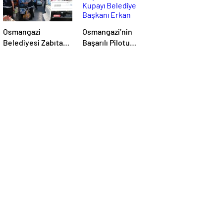
Osmangazi
Osmangazi’nin
Belediyesi Zabıtası
Başarılı Pilotu
Kaldırım İşgallerine
Kupayı Belediye
Fırsat Vermiyor
Başkanı Erkan
Aydın’la Paylaştı