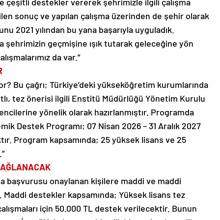
çeşitli destekler vererek şehrimizle ilgili çalışma
ilen sonuç ve yapılan çalışma üzerinden de şehir olarak
unu 2021 yılından bu yana başarıyla uyguladık.
ca şehrimizin geçmişine ışık tutarak geleceğine yön
alışmalarımız da var.”
R
or? Bu çağrı; Türkiye’deki yükseköğretim kurumlarında
lı, tez önerisi ilgili Enstitü Müdürlüğü Yönetim Kurulu
encilerine yönelik olarak hazırlanmıştır. Programda
demik Destek Programı; 07 Nisan 2026 – 31 Aralık 2027
aktır. Program kapsamında; 25 yüksek lisans ve 25
.”
 SAĞLANACAK
 başvurusu onaylanan kişilere maddi ve maddi
r. Maddi destekler kapsamında; Yüksek lisans tez
çalışmaları için 50.000 TL destek verilecektir. Bunun