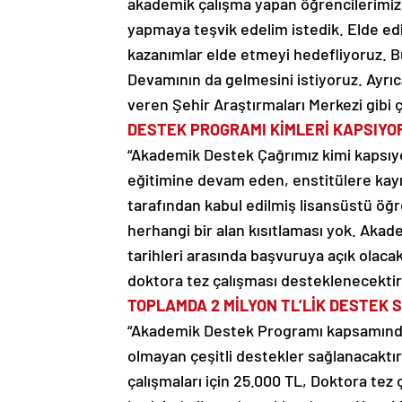
akademik çalışma yapan öğrencilerimize 
yapmaya teşvik edelim istedik. Elde ed
kazanımlar elde etmeyi hedefliyoruz. B
Devamının da gelmesini istiyoruz. Ayrı
veren Şehir Araştırmaları Merkezi gibi ç
DESTEK PROGRAMI KİMLERİ KAPSIYO
“Akademik Destek Çağrımız kimi kapsıy
eğitimine devam eden, enstitülere kayıt
tarafından kabul edilmiş lisansüstü öğr
herhangi bir alan kısıtlaması yok. Aka
tarihleri arasında başvuruya açık olac
doktora tez çalışması desteklenecektir
TOPLAMDA 2 MİLYON TL’LİK DESTEK
“Akademik Destek Programı kapsamında
olmayan çeşitli destekler sağlanacaktı
çalışmaları için 25.000 TL, Doktora tez 