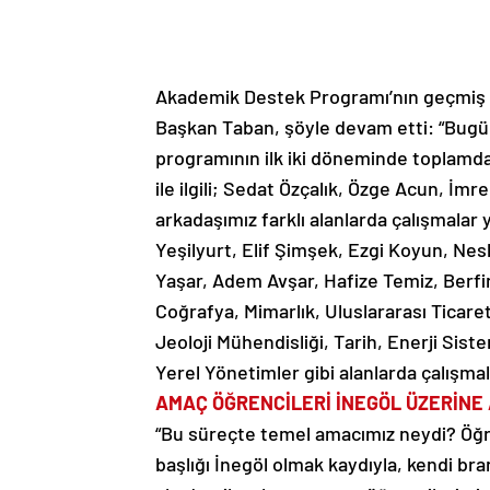
Akademik Destek Programı’nın geçmiş yı
Başkan Taban, şöyle devam etti: “Bug
programının ilk iki döneminde toplamda
ile ilgili; Sedat Özçalık, Özge Acun, İm
arkadaşımız farklı alanlarda çalışmalar
Yeşilyurt, Elif Şimşek, Ezgi Koyun, Nesl
Yaşar, Adem Avşar, Hafize Temiz, Berfin
Coğrafya, Mimarlık, Uluslararası Ticaret v
Jeoloji Mühendisliği, Tarih, Enerji Sist
Yerel Yönetimler gibi alanlarda çalışma
AMAÇ ÖĞRENCİLERİ İNEGÖL ÜZERİNE
“Bu süreçte temel amacımız neydi? Öğre
başlığı İnegöl olmak kaydıyla, kendi br