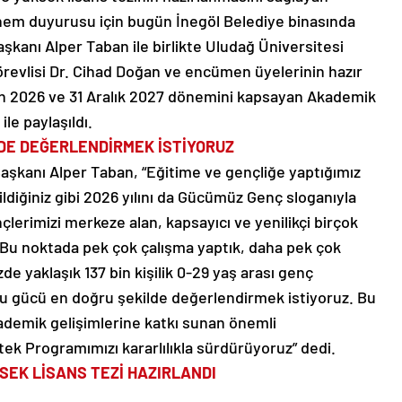
em duyurusu için bugün İnegöl Belediye binasında
aşkanı Alper Taban ile birlikte Uludağ Üniversitesi
revlisi Dr. Cihad Doğan ve encümen üyelerinin hazır
an 2026 ve 31 Aralık 2027 dönemini kapsayan Akademik
le paylaşıldı.
DE DEĞERLENDİRMEK İSTİYORUZ
aşkanı Alper Taban, “Eğitime ve gençliğe yaptığımız
Bildiğiniz gibi 2026 yılını da Gücümüz Genç sloganıyla
nçlerimizi merkeze alan, kapsayıcı ve yenilikçi birçok
 Bu noktada pek çok çalışma yaptık, daha pek çok
e yaklaşık 137 bin kişilik 0-29 yaş arası genç
 gücü en doğru şekilde değerlendirmek istiyoruz. Bu
ademik gelişimlerine katkı sunan önemli
ek Programımızı kararlılıkla sürdürüyoruz” dedi.
SEK LİSANS TEZİ HAZIRLANDI