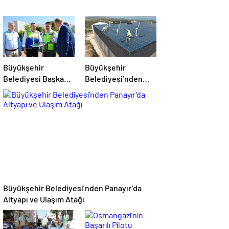
Büyükşehir
Büyükşehir
Belediyesi Başkan
Belediyesi’nden
Vekili Şahin Biba
Mudanya’nın
“Şehir Hastanesi
Altyapısında Güçlü
Otoparkı Bu Ay
Yatırım
Hizmete Açılacak”
Büyükşehir Belediyesi’nden Panayır’da
Altyapı ve Ulaşım Atağı