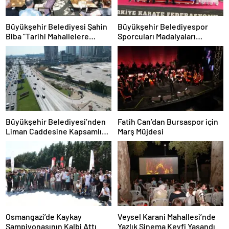
Büyükşehir Belediyesi Şahin
Büyükşehir Belediyespor
Biba “Tarihi Mahallelere
Sporcuları Madalyaları
Nefes Aldıracağız”
Topluyor
Büyükşehir Belediyesi’nden
Fatih Can’dan Bursaspor için
Liman Caddesine Kapsamlı
Marş Müjdesi
Yenileme
Osmangazi’de Kaykay
Veysel Karani Mahallesi’nde
Şampiyonasının Kalbi Attı
Yazlık Sinema Keyfi Yaşandı