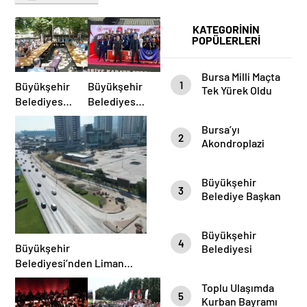
KATEGORİNİN
POPÜLERLERİ
Bursa Milli Maçta
1
Büyükşehir
Büyükşehir
Tek Yürek Oldu
Belediyesi
Belediyespor
Şahin Biba
Sporcuları
Bursa’yı
“Tarihi
Madalyaları
2
Akondroplazi
Mahallelere
Topluyor
Bireyler Gezdi
Nefes
Aldıracağız”
Büyükşehir
3
Belediye Başkan
Vekili Şahin Biba
Şampiyon
Büyükşehir
Marşın
4
Büyükşehir
Belediyesi
Bestecilerini
Başkan Vekili
Belediyesi’nden Liman
Ağırladı
Şahin Biba
Caddesine Kapsamlı
Toplu Ulaşımda
“Aşure Bereket
Yenileme
5
Kurban Bayramı
Demektir”