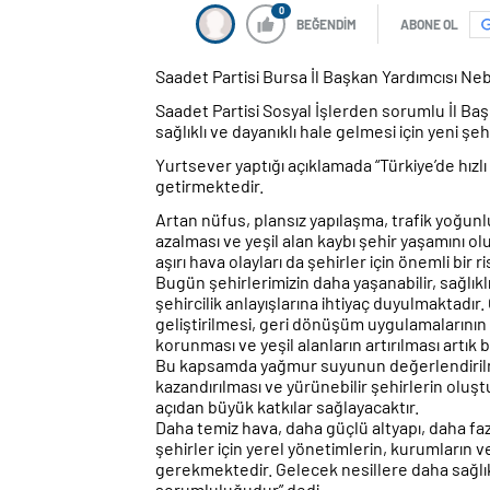
0
BEĞENDİM
ABONE OL
Saadet Partisi Bursa İl Başkan Yardımcısı Nebi
Saadet Partisi Sosyal İşlerden sorumlu İl Baş
sağlıklı ve dayanıklı hale gelmesi için yeni şeh
Yurtsever yaptığı açıklamada “Türkiye’de hı
getirmektedir.
Artan nüfus, plansız yapılaşma, trafik yoğunluğ
azalması ve yeşil alan kaybı şehir yaşamını o
aşırı hava olayları da şehirler için önemli bir r
Bugün şehirlerimizin daha yaşanabilir, sağlıklı
şehircilik anlayışlarına ihtiyaç duyulmaktadır
geliştirilmesi, geri dönüşüm uygulamalarının 
korunması ve yeşil alanların artırılması artık b
Bu kapsamda yağmur suyunun değerlendirilm
kazandırılması ve yürünebilir şehirlerin olu
açıdan büyük katkılar sağlayacaktır.
Daha temiz hava, daha güçlü altyapı, daha fazl
şehirler için yerel yönetimlerin, kurumların 
gerekmektedir. Gelecek nesillere daha sağlık
sorumluluğudur” dedi.