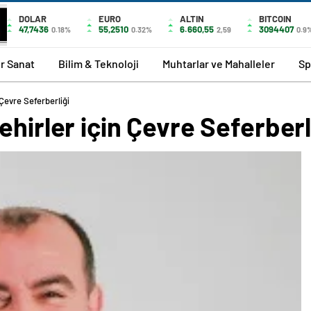
DOLAR
EURO
ALTIN
BITCOIN
47,7436
55,2510
6.660,55
3094407
0.18%
0.32%
2,59
0.9
r Sanat
Bilim & Teknoloji
Muhtarlar ve Mahalleler
Sp
 Çevre Seferberliği
ehirler için Çevre Seferberl