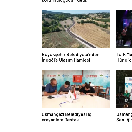
Büyükşehir Belediyesi’nden
Türk Mü
İnegöl’e Ulaşım Hamlesi
Hünel’de
Ziyafet
Osmangazi Belediyesi İş
Osmanga
arayanlara Destek
Şenliği