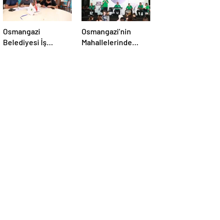
Osmangazi
Osmangazi’nin
Belediyesi İş
Mahallelerinde
arayanlara Destek
Şenliğin En Güzeli
Yaşanıyor