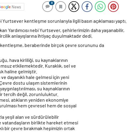
0
News
 Yurtsever kentleşme sorunlarıyla ilgili basın açıklaması yaptı.
kan Yardımcısı nebi Yurtsever, şehirlerimizin daha yaşanabilir,
ircilik anlayışlarına ihtiyaç duyulmaktadır dedi.
zlı kentleşme, beraberinde birçok çevre sorununu da
u, hava kirliliği, su kaynaklarının
lumsuz etkilemektedir. Kuraklık, sel ve
isk haline gelmiştir.
 ve dayanıklı hale gelmesi için yeni
. Çevre dostu ulaşım sistemlerinin
yaygınlaştırılması, su kaynaklarının
ir tercih değil, zorunluluktur.
esi, atıkların yeniden ekonomiye
şturulması hem çevresel hem de sosyal
a yeşil alan ve sürdürülebilir
ve vatandaşların birlikte hareket etmesi
lı bir çevre bırakmak hepimizin ortak