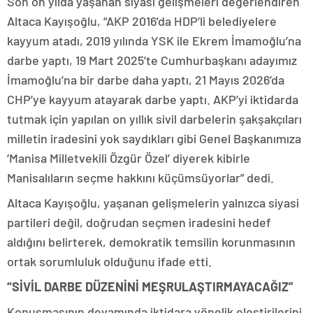
Son on yılda yaşanan siyasi gelişmeleri değerlendiren
Altaca Kayışoğlu, “AKP 2016’da HDP’li belediyelere
kayyum atadı, 2019 yılında YSK ile Ekrem İmamoğlu’na
darbe yaptı, 19 Mart 2025’te Cumhurbaşkanı adayımız
İmamoğlu’na bir darbe daha yaptı, 21 Mayıs 2026’da
CHP’ye kayyum atayarak darbe yaptı. AKP’yi iktidarda
tutmak için yapılan on yıllık sivil darbelerin şakşakçıları
milletin iradesini yok saydıkları gibi Genel Başkanımıza
‘Manisa Milletvekili Özgür Özel’ diyerek kibirle
Manisalıların seçme hakkını küçümsüyorlar” dedi.
Altaca Kayışoğlu, yaşanan gelişmelerin yalnızca siyasi
partileri değil, doğrudan seçmen iradesini hedef
aldığını belirterek, demokratik temsilin korunmasının
ortak sorumluluk olduğunu ifade etti.
“SİVİL DARBE DÜZENİNİ MEŞRULAŞTIRMAYACAĞIZ”
Konuşmasının devamında iktidara yönelik eleştirilerini