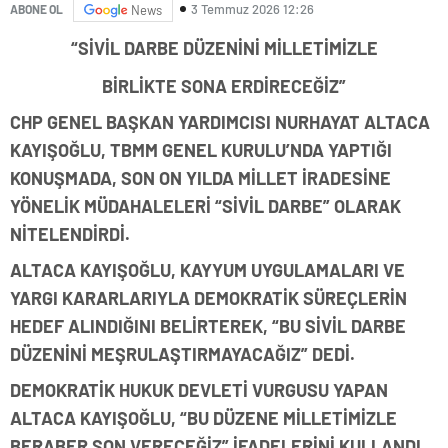
3 Temmuz 2026 12:26
ABONE OL
News
“SİVİL DARBE DÜZENİNİ MİLLETİMİZLE
BİRLİKTE SONA ERDİRECEĞİZ”
CHP GENEL BAŞKAN YARDIMCISI NURHAYAT ALTACA
KAYIŞOĞLU, TBMM GENEL KURULU’NDA YAPTIĞI
KONUŞMADA, SON ON YILDA MİLLET İRADESİNE
YÖNELİK MÜDAHALELERİ “SİVİL DARBE” OLARAK
NİTELENDİRDİ.
ALTACA KAYIŞOĞLU, KAYYUM UYGULAMALARI VE
YARGI KARARLARIYLA DEMOKRATİK SÜREÇLERİN
HEDEF ALINDIĞINI BELİRTEREK, “BU SİVİL DARBE
DÜZENİNİ MEŞRULAŞTIRMAYACAĞIZ” DEDİ.
DEMOKRATİK HUKUK DEVLETİ VURGUSU YAPAN
ALTACA KAYIŞOĞLU, “BU DÜZENE MİLLETİMİZLE
BERABER SON VERECEĞİZ” İFADELERİNİ KULLANDI.