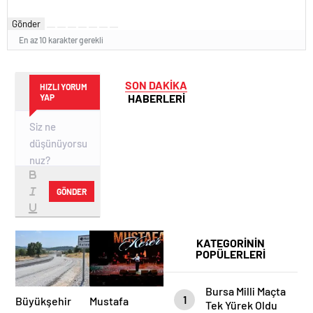
Gönder
En az 10 karakter gerekli
SON DAKİKA
HIZLI YORUM
HABERLERİ
YAP
GÖNDER
KATEGORİNİN
POPÜLERLERİ
Bursa Milli Maçta
1
Büyükşehir
Mustafa
Tek Yürek Oldu