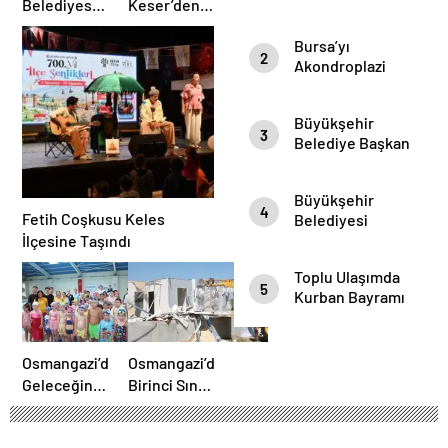
Belediyesi
Keser’den
Harmancık’ta
Müzik Dolu
Bursa’yı
Yolları
Gece
2
Akondroplazi
Yeniliyor
Bireyler Gezdi
Büyükşehir
3
Belediye Başkan
Vekili Şahin Biba
Şampiyon
Büyükşehir
Marşın
4
Fetih Coşkusu Keles
Belediyesi
Bestecilerini
Başkan Vekili
İlçesine Taşındı
Ağırladı
Şahin Biba
Toplu Ulaşımda
“Aşure Bereket
5
Kurban Bayramı
Demektir”
Temizliği
Osmangazi’de
Osmangazi’de
Geleceğin
Birinci Sınıf
Yüzücüleri
Tarım
Törenle
Arazisine