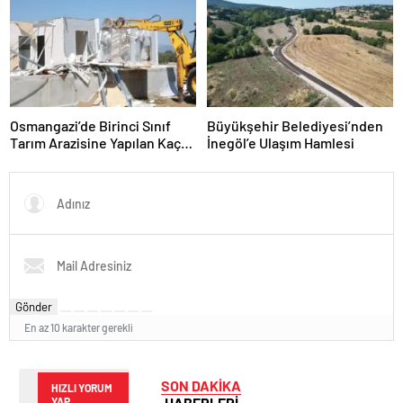
Osmangazi’de Birinci Sınıf
Büyükşehir Belediyesi’nden
Tarım Arazisine Yapılan Kaçak
İnegöl’e Ulaşım Hamlesi
Yapı Yıkıldı
Gönder
En az 10 karakter gerekli
SON DAKİKA
HIZLI YORUM
HABERLERİ
YAP