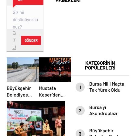
GÖNDER
KATEGORİNİN
POPÜLERLERİ
Bursa Milli Maçta
1
Büyükşehir
Mustafa
Tek Yürek Oldu
Belediyesi
Keser’den
Harmancık’ta
Müzik Dolu
Bursa’yı
Yolları
Gece
2
Akondroplazi
Yeniliyor
Bireyler Gezdi
Büyükşehir
3