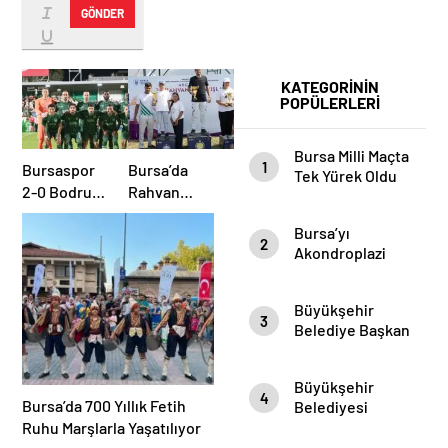
GÖNDER
KATEGORİNİN
POPÜLERLERİ
Bursa Milli Maçta
1
Bursaspor
Bursa’da
Tek Yürek Oldu
2-0 Bodrum
Rahvan
FK
Atları
Bursa’yı
Şampiyonluk
2
Akondroplazi
için
Bireyler Gezdi
Mücadele
Etti
Büyükşehir
3
Belediye Başkan
Vekili Şahin Biba
Şampiyon
Büyükşehir
Marşın
4
Bursa’da 700 Yıllık Fetih
Belediyesi
Bestecilerini
Başkan Vekili
Ruhu Marşlarla Yaşatılıyor
Ağırladı
Şahin Biba