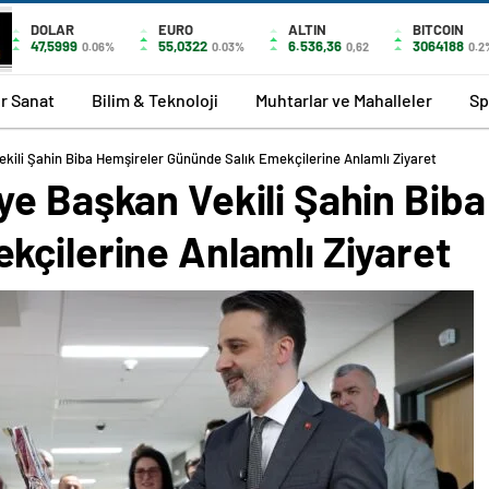
DOLAR
EURO
ALTIN
BITCOIN
47,5999
55,0322
6.536,36
3064188
0.06%
0.03%
0,62
0.2
r Sanat
Bilim & Teknoloji
Muhtarlar ve Mahalleler
Sp
kili Şahin Biba Hemşireler Gününde Salık Emekçilerine Anlamlı Ziyaret
ye Başkan Vekili Şahin Bib
kçilerine Anlamlı Ziyaret