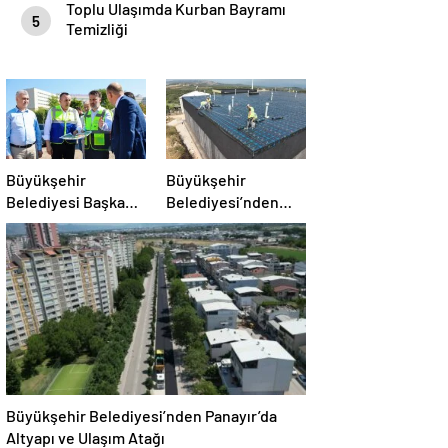
Toplu Ulaşımda Kurban Bayramı
5
Temizliği
Büyükşehir
Büyükşehir
Belediyesi Başkan
Belediyesi’nden
Vekili Şahin Biba
Mudanya’nın
“Şehir Hastanesi
Altyapısında Güçlü
Otoparkı Bu Ay
Yatırım
Hizmete Açılacak”
Büyükşehir Belediyesi’nden Panayır’da
Altyapı ve Ulaşım Atağı