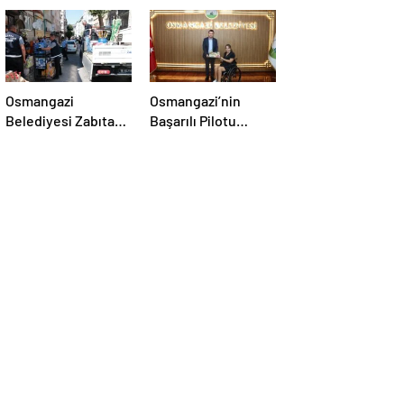
Osmangazi
Osmangazi’nin
Belediyesi Zabıtası
Başarılı Pilotu
Kaldırım İşgallerine
Kupayı Belediye
Fırsat Vermiyor
Başkanı Erkan
Aydın’la Paylaştı