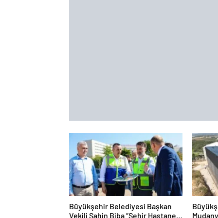
Büyükşehir Belediyesi Başkan
Büyükş
Vekili Şahin Biba “Şehir Hastanesi
Mudanya