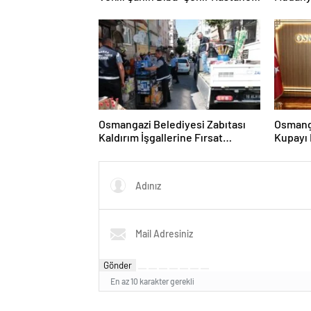
Otoparkı Bu Ay Hizmete Açılacak”
Yatırım
Osmangazi Belediyesi Zabıtası
Osmanga
Kaldırım İşgallerine Fırsat
Kupayı 
Vermiyor
Aydın’l
Gönder
En az 10 karakter gerekli