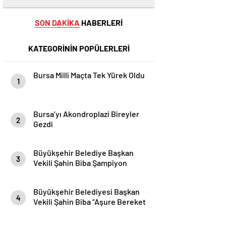
SON DAKİKA
HABERLERİ
KATEGORİNİN POPÜLERLERİ
Bursa Milli Maçta Tek Yürek Oldu
1
Bursa’yı Akondroplazi Bireyler
2
Gezdi
Büyükşehir Belediye Başkan
3
Vekili Şahin Biba Şampiyon
Marşın Bestecilerini Ağırladı
Büyükşehir Belediyesi Başkan
4
Vekili Şahin Biba “Aşure Bereket
Demektir”