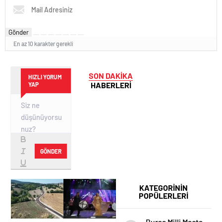
Gönder
En az 10 karakter gerekli
SON DAKİKA
HIZLI YORUM
HABERLERİ
YAP
GÖNDER
KATEGORİNİN
POPÜLERLERİ
Bursa Milli Maçta