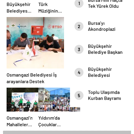
1
Büyükşehir
Türk
Tek Yürek Oldu
Belediyesi’nden
Müziğinin
İnegöl’e
Güçlü Sesi
Bursa’yı
Ulaşım
Aslı
2
Akondroplazi
Hamlesi
Hünel’den
Bireyler Gezdi
Açık Havada
Müzik
Büyükşehir
3
Ziyafeti
Belediye Başkan
Vekili Şahin Biba
Şampiyon
Büyükşehir
Marşın
4
Osmangazi Belediyesi İş
Belediyesi
Bestecilerini
Başkan Vekili
arayanlara Destek
Ağırladı
Şahin Biba
Toplu Ulaşımda
“Aşure Bereket
5
Kurban Bayramı
Demektir”
Temizliği
Osmangazi’nin
Yıldırım’da
Mahallelerinde
Çocuklar
Şenliğin En
Yaz