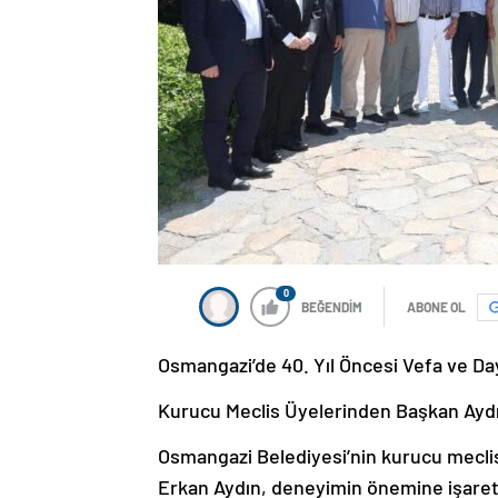
0
BEĞENDİM
ABONE OL
Osmangazi’de 40. Yıl Öncesi Vefa ve D
Kurucu Meclis Üyelerinden Başkan Ayd
Osmangazi Belediyesi’nin kurucu meclis
Erkan Aydın, deneyimin önemine işaret ed