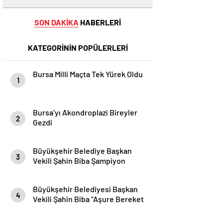
SON DAKİKA
HABERLERİ
KATEGORİNİN POPÜLERLERİ
Bursa Milli Maçta Tek Yürek Oldu
1
Bursa’yı Akondroplazi Bireyler
2
Gezdi
Büyükşehir Belediye Başkan
3
Vekili Şahin Biba Şampiyon
Marşın Bestecilerini Ağırladı
Büyükşehir Belediyesi Başkan
4
Vekili Şahin Biba “Aşure Bereket
Demektir”