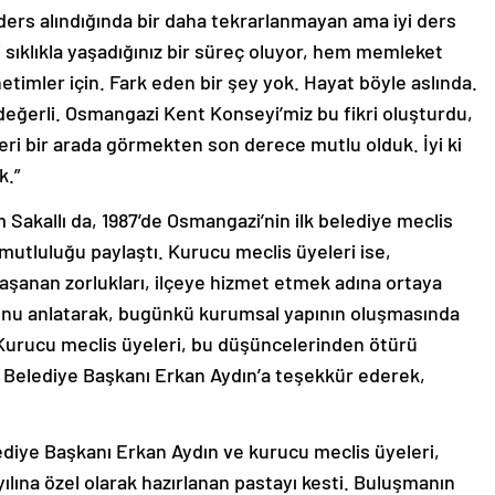
 ders alındığında bir daha tekrarlanmayan ama iyi ders
ri sıklıkla yaşadığınız bir süreç oluyor, hem memleket
etimler için. Fark eden bir şey yok. Hayat böyle aslında.
n değerli. Osmangazi Kent Konseyi’miz bu fikri oluşturdu,
leri bir arada görmekten son derece mutlu olduk. İyi ki
k.”
akallı da, 1987’de Osmangazi’nin ilk belediye meclis
mutluluğu paylaştı. Kurucu meclis üyeleri ise,
 yaşanan zorlukları, ilçeye hizmet etmek adına ortaya
nu anlatarak, bugünkü kurumsal yapının oluşmasında
 Kurucu meclis üyeleri, bu düşüncelerinden ötürü
Belediye Başkanı Erkan Aydın’a teşekkür ederek,
iye Başkanı Erkan Aydın ve kurucu meclis üyeleri,
ılına özel olarak hazırlanan pastayı kesti. Buluşmanın