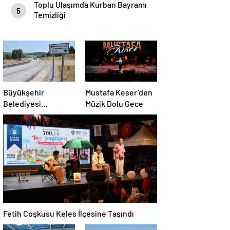
Toplu Ulaşımda Kurban Bayramı
5
Temizliği
Büyükşehir
Mustafa Keser’den
Belediyesi
Müzik Dolu Gece
Harmancık’ta Yolları
Yeniliyor
Fetih Coşkusu Keles İlçesine Taşındı