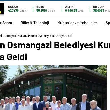
DOLAR
EURO
ALTIN
BITCOIN
47,7436
55,2510
6.660,55
3101083
0.18%
0.32%
2,59
0.3
r Sanat
Bilim & Teknoloji
Muhtarlar ve Mahalleler
Sp
Belediyesi Kurucu Meclis Üyeleriyle Bir Araya Geldi
n Osmangazi Belediyesi Ku
a Geldi