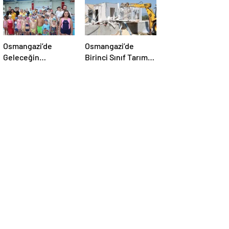
Osmangazi’de
Osmangazi’de
Geleceğin
Birinci Sınıf Tarım
Yüzücüleri Törenle
Arazisine Yapılan
Sertifikalarını Aldı
Kaçak Yapı Yıkıldı