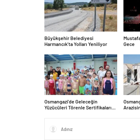
Büyükşehir Belediyesi
Mustafa
Harmancık’ta Yolları Yeniliyor
Gece
Osmangazi’de Geleceğin
Osmanga
Yüzücüleri Törenle Sertifikalarını
Arazisi
Aldı
Yıkıldı