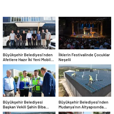
Büyükşehir Belediyesi’nden
İlklerin Festivalinde Çocuklar
Afetlere Hazır İki Yeni Mobil
Neşelii
Araç
Büyükşehir Belediyesi
Büyükşehir Belediyesi’nden
Başkan Vekili Şahin Biba
Mudanya’nın Altyapısında
“Şehir Hastanesi Otoparkı Bu
Güçlü Yatırım