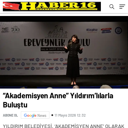
“Akademisyen Anne” Yıldırım’lılarla
Buluştu
11 Mayıs 2026 12:32
ABONE OL
News
YILDIRIM BELEDİYESİ, ‘AKADEMİSYEN ANNE’ OLARAK