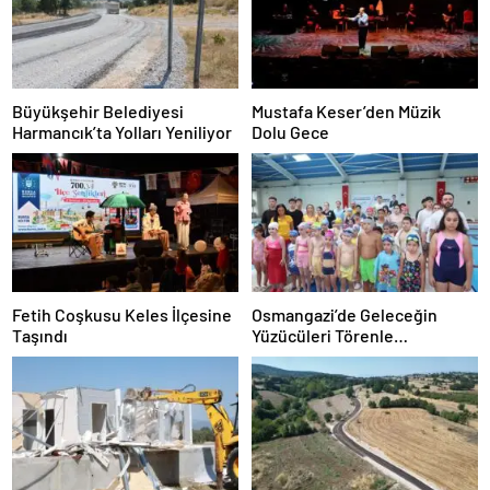
Büyükşehir Belediyesi
Mustafa Keser’den Müzik
Harmancık’ta Yolları Yeniliyor
Dolu Gece
Fetih Coşkusu Keles İlçesine
Osmangazi’de Geleceğin
Taşındı
Yüzücüleri Törenle
Sertifikalarını Aldı