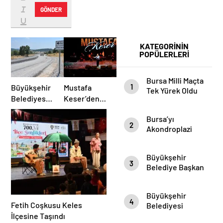
GÖNDER
KATEGORİNİN
POPÜLERLERİ
Bursa Milli Maçta
1
Büyükşehir
Mustafa
Tek Yürek Oldu
Belediyesi
Keser’den
Harmancık’ta
Müzik Dolu
Bursa’yı
Yolları
Gece
2
Akondroplazi
Yeniliyor
Bireyler Gezdi
Büyükşehir
3
Belediye Başkan
Vekili Şahin Biba
Şampiyon
Büyükşehir
Marşın
4
Fetih Coşkusu Keles
Belediyesi
Bestecilerini
Başkan Vekili
İlçesine Taşındı
Ağırladı