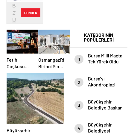
GÖNDER
KATEGORİNİN
POPÜLERLERİ
Bursa Milli Maçta
1
Fetih
Osmangazi’de
Tek Yürek Oldu
Coşkusu
Birinci Sınıf
Keles
Tarım
Bursa’yı
İlçesine
Arazisine
2
Akondroplazi
Taşındı
Yapılan
Bireyler Gezdi
Kaçak Yapı
Yıkıldı
Büyükşehir
3
Belediye Başkan
Vekili Şahin Biba
Şampiyon
Büyükşehir
Marşın
4
Büyükşehir
Belediyesi
Bestecilerini