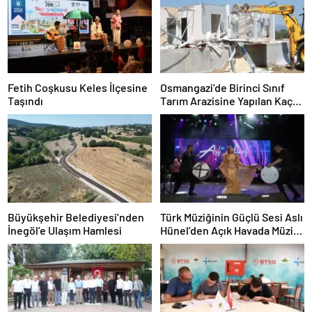
Fetih Coşkusu Keles İlçesine
Osmangazi’de Birinci Sınıf
Taşındı
Tarım Arazisine Yapılan Kaçak
Yapı Yıkıldı
Büyükşehir Belediyesi’nden
Türk Müziğinin Güçlü Sesi Aslı
İnegöl’e Ulaşım Hamlesi
Hünel’den Açık Havada Müzik
Ziyafeti