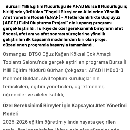
​​​​​​​​​​​​​​​​​​​​
Bursa İl Millî Eğitim Müdürlüğü ile AFAD Bursa İl Müdürlüğü iş
birliğinde yürütülen “Engelli Bireyler ve Ailelerine Yönelik
Afet Yönetim Modeli (ENAF) – Afetlerde Birlikte Güçlüyüz
(ABGE) Ekibi Oluşturma Projesi” nin kapanış programı
gerçekleştirildi. Türkiye’de özel gereksinimli bireylerin afet
öncesi, afet anı ve afet sonrası süreçlerine yönelik
geliştirilen ilk kapsamlı modellerden biri olan proje,
düzenlenen programla başarıyla tamamlandı.
Osmangazi BTSO Oğuz Kağan Köksal Çok Amaçlı
Toplantı Salonu’nda gerçekleştirilen programa Bursa İl
Millî Eğitim Müdürü Gürhan Çokgezer, AFAD İl Müdürü
Mehmet Buldan, sivil toplum kuruluşlarının
temsilcileri, eğitim yöneticileri, öğretmenler,
öğrenciler ve aileler katıldı.
Özel Gereksinimli Bireyler İçin Kapsayıcı Afet Yönetimi
Modeli
2025-2026 eğitim öğretim yılında hayata geçirilen
proje, özel gereksinimli bireylerin afet süreçlerinde