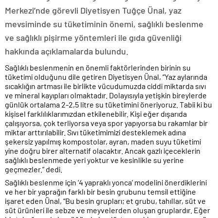
Merkezi’nde görevli Diyetisyen Tuğçe Ünal, yaz
mevsiminde su tüketiminin önemi, sağlıklı beslenme
ve sağlıklı pişirme yöntemleri ile gıda güvenliği
hakkında açıklamalarda bulundu.
Sağlıklı beslenmenin en önemli faktörlerinden birinin su
tüketimi olduğunu dile getiren Diyetisyen Ünal, “Yaz aylarında
sıcaklığın artması ile birlikte vücudumuzda ciddi miktarda sıvı
ve mineral kayıpları olmaktadır. Dolayısıyla yetişkin bireylerde
günlük ortalama 2-2,5 litre su tüketimini öneriyoruz. Tabii ki bu
kişisel farklılıklarımızdan etkilenebilir. Kişi eğer dışarıda
çalışıyorsa, çok terliyorsa veya spor yapıyorsa bu rakamlar bir
miktar arttırılabilir. Sıvı tüketimimizi desteklemek adına
şekersiz yapılmış kompostolar, ayran, maden suyu tüketimi
yine doğru birer alternatif olacaktır. Ancak gazlı içeceklerin
sağlıklı beslenmede yeri yoktur ve kesinlikle su yerine
geçmezler.” dedi.
Sağlıklı beslenme için ‘4 yapraklı yonca’ modelini önerdiklerini
ve her bir yaprağın farklı bir besin grubunu temsil ettiğine
işaret eden Ünal, “Bu besin grupları; et grubu, tahıllar, süt ve
süt ürünleri ile sebze ve meyvelerden oluşan gruplardır. Eğer