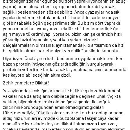
biz tabağımızda her öğünde bu dört yapraklı yoncanın en az üç
yaprağından oluşan besin gruplarını bulundurabiliyorsak
sağlıklı beslenmeden söz edebiliriz. Ancak yaz aylarında sık
yapılan beslenme hatalarından bir tanesi de sadece meyve
gibi bir tabakla öğün geçiştirilmesidir. Bu bizim dört yapraklı
yonca modeline uymuyor ve tekdüze bir beslenmedir. Eğer
aşırı meyve tüketimi yapılıyorsa bu bizim kan şekerimizin hızlı
yükselip hızlı düşmesine, yani kan şekerimizdeki
dalgalanmaların olmasına, aynı zamanda kilo artışımızın da hızlı
bir şekilde olmasına sebebiyet verebilir.” şeklinde konuştu.
Diyetisyen Ünal ayrıca hafif beslenme uygulanmak istenirken
bazen protein ihtiyacının göz ardı edildiğini vurgulayarak,
proteinin yeterli miktarda tabakta yer almamasının sonucunda
kas kaybı olabileceğinin altını çizdi.
Zehirlenmelere Dikkat!
Yaz aylarında sıcaklığın artması ile birlikte gıda zehirlenmesi
vakalarında da artışların olabileceğine değinen Ünal, “Açıkta
satılan, hijyeninden emin olmadığımız gıdalar ile soğuk
zincirinin korunduğundan emin olmadığımız gıdaları
tüketmemeliyiz. Tüketici olarak marketten buz dolaplarından
aldığımız ürünleri evimizdeki buzdolabına taşıyıncaya kadar
olan süreç içerisinde de yine dikkatli olmamızda fayda var.
Sıcak yaz aylarında, marketlerin soğuk dolaplarından aldığımız