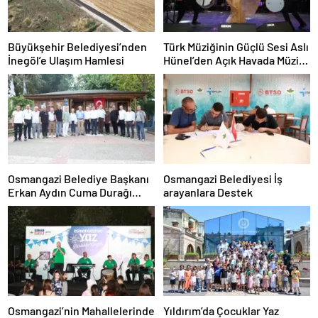
Büyükşehir Belediyesi’nden
Türk Müziğinin Güçlü Sesi Aslı
İnegöl’e Ulaşım Hamlesi
Hünel’den Açık Havada Müzik
Ziyafeti
Osmangazi Belediye Başkanı
Osmangazi Belediyesi İş
Erkan Aydın Cuma Durağı
arayanlara Destek
Küplüpınar Mahallesi Oldu
Osmangazi’nin Mahallelerinde
Yıldırım’da Çocuklar Yaz