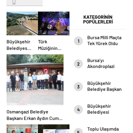
KATEGORİNİN
POPÜLERLERİ
Bursa Milli Maçta
1
Büyükşehir
Türk
Tek Yürek Oldu
Belediyesi’nden
Müziğinin
İnegöl’e
Güçlü Sesi
Bursa’yı
Ulaşım
Aslı
2
Akondroplazi
Hamlesi
Hünel’den
Bireyler Gezdi
Açık Havada
Müzik
Büyükşehir
3
Ziyafeti
Belediye Başkan
Vekili Şahin Biba
Şampiyon
Büyükşehir
Marşın
4
Osmangazi Belediye
Belediyesi
Bestecilerini
Başkan Vekili
Başkanı Erkan Aydın Cuma
Ağırladı
Şahin Biba
Durağı Küplüpınar
Toplu Ulaşımda
“Aşure Bereket
Mahallesi Oldu
5