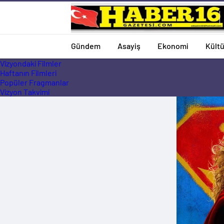
Gündem
Asayiş
Ekonomi
Kültü
Vizyondaki Filmler
Haftanın Filmleri
Popüler Fragmanlar
Vizyon Takvimi