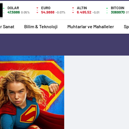
DOLAR
EURO
ALTIN
BITCOIN
47,5986
54,9888
6.495,52
3069970
0.05%
-0.07%
-0,01
0
r Sanat
Bilim & Teknoloji
Muhtarlar ve Mahalleler
Sp