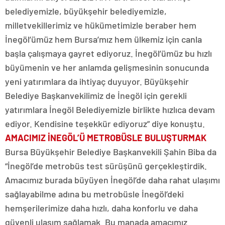
belediyemizle, büyükşehir belediyemizle,
milletvekillerimiz ve hükümetimizle beraber hem
İnegöl’ümüz hem Bursa’mız hem ülkemiz için canla
başla çalışmaya gayret ediyoruz. İnegöl’ümüz bu hızlı
büyümenin ve her anlamda gelişmesinin sonucunda
yeni yatırımlara da ihtiyaç duyuyor. Büyükşehir
Belediye Başkanvekilimiz de İnegöl için gerekli
yatırımlara İnegöl Belediyemizle birlikte hızlıca devam
ediyor. Kendisine teşekkür ediyoruz” diye konuştu.
AMACIMIZ İNEGÖL’Ü METROBÜSLE BULUŞTURMAK
Bursa Büyükşehir Belediye Başkanvekili Şahin Biba da
“İnegöl’de metrobüs test sürüşünü gerçekleştirdik.
Amacımız burada büyüyen İnegöl’de daha rahat ulaşımı
sağlayabilme adına bu metrobüsle İnegöl’deki
hemşerilerimize daha hızlı, daha konforlu ve daha
güvenli ulaşım sağlamak. Bu manada amacımız