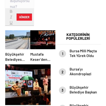
GÖNDER
KATEGORİNİN
POPÜLERLERİ
Bursa Milli Maçta
1
Büyükşehir
Mustafa
Tek Yürek Oldu
Belediyesi
Keser’den
Harmancık’ta
Müzik Dolu
Bursa’yı
Yolları
Gece
2
Akondroplazi
Yeniliyor
Bireyler Gezdi
Büyükşehir
3
Belediye Başkan
Vekili Şahin Biba
Şampiyon
Büyükşehir